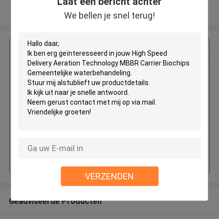
Laat een bericht achter
Bekijk meer
We bellen je snel terug!
Krijg de beste prijs voor
High Speed Delivery Aeration
Technology MBBR Carrier
Biochips Gemeentelijke
waterbehandeling
Doorgaan
VERZENDEN
Geadviseerde Producten