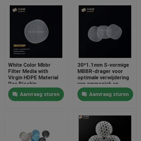
White Color Mbbr
30*1.1mm S-vormige
Filter Media with
MBBR-drager voor
Virgin HDPE Material
optimale verwijdering
Ras Biochip
van ammoniak en
nitriet in
Aanvraag sturen
Aanvraag sturen
aquacultuurfiltratie
Huis
Producten
Ongeveer ons