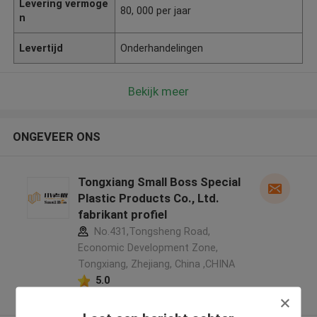
Levering vermoge
80, 000 per jaar
n
Levertijd
Onderhandelingen
Bekijk meer
ONGEVEER ONS
Tongxiang Small Boss Special
Plastic Products Co., Ltd.
fabrikant profiel
No.431,Tongsheng Road,
Economic Development Zone,
Tongxiang, Zhejiang, China ,CHINA
5.0
Geverifieerde Leverancier