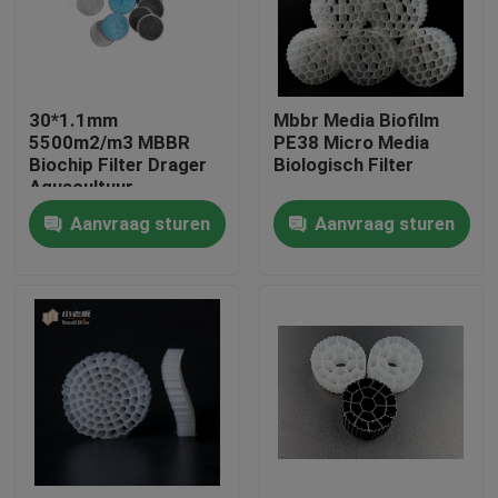
Fabrieksreis
30*1.1mm
Mbbr Media Biofilm
Kwaliteitscontrole
5500m2/m3 MBBR
PE38 Micro Media
Biochip Filter Drager
Biologisch Filter
Aquacultuur
Contacteer ons
Aanvraag sturen
Aanvraag sturen
bloggen
Verzoek om een Citaat
MBBR-filtermedia
De biomedia van MBBR