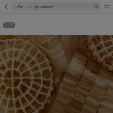
2
/
5