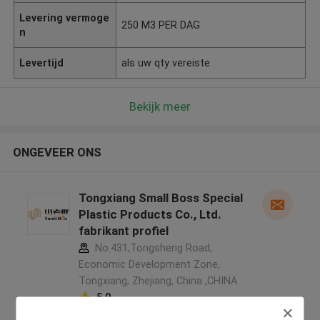
Levering vermoge
250 M3 PER DAG
n
Levertijd
als uw qty vereiste
Bekijk meer
ONGEVEER ONS
Tongxiang Small Boss Special
Plastic Products Co., Ltd.
fabrikant profiel
No.431,Tongsheng Road,
Economic Development Zone,
Tongxiang, Zhejiang, China ,CHINA
5.0
Geverifieerde Leverancier