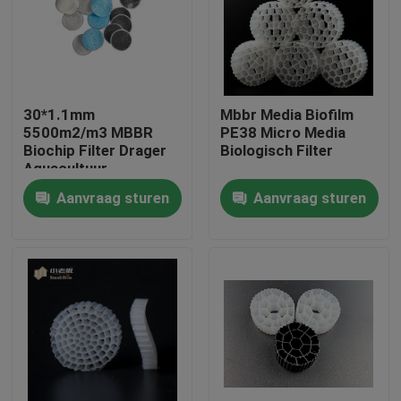
Fabrieksreis
Kwaliteitscontrole
30*1.1mm
Mbbr Media Biofilm
5500m2/m3 MBBR
PE38 Micro Media
Biochip Filter Drager
Biologisch Filter
Contacteer ons
Aquacultuur
Aanvraag sturen
Aanvraag sturen
bloggen
Verzoek om een Citaat
MBBR-filtermedia
De biomedia van MBBR