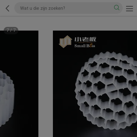
7
/
7