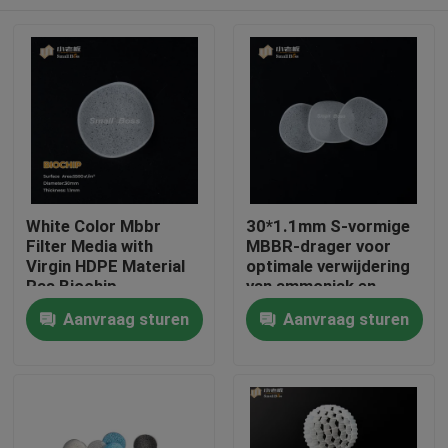
White Color Mbbr
30*1.1mm S-vormige
Filter Media with
MBBR-drager voor
Virgin HDPE Material
optimale verwijdering
Ras Biochip
van ammoniak en
nitriet in
Huis
Aanvraag sturen
Aanvraag sturen
aquacultuurfiltratie
Producten
Ongeveer ons