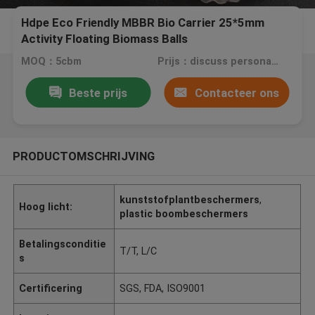
Hdpe Eco Friendly MBBR Bio Carrier 25*5mm
Activity Floating Biomass Balls
MOQ：5cbm
Prijs：discuss personally
Beste prijs
Contacteer ons
PRODUCTOMSCHRIJVING
kunststofplantbeschermers
,
Hoog licht:
plastic boombeschermers
Betalingsconditie
T/T, L/C
s
Certificering
SGS, FDA, ISO9001