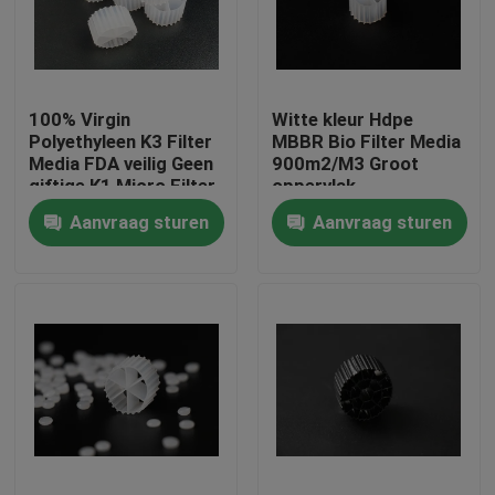
Fabrieksreis
100% Virgin
Witte kleur Hdpe
Kwaliteitscontrole
Polyethyleen K3 Filter
MBBR Bio Filter Media
Media FDA veilig Geen
900m2/M3 Groot
giftige K1 Micro Filter
oppervlak
Contacteer ons
MBBR biover reactor
Aanvraag sturen
Aanvraag sturen
China fabrikant
bloggen
Verzoek om een Citaat
MBBR-filtermedia
De biomedia van MBBR