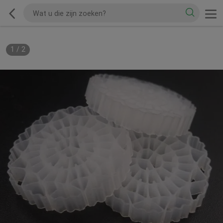
1
/
2