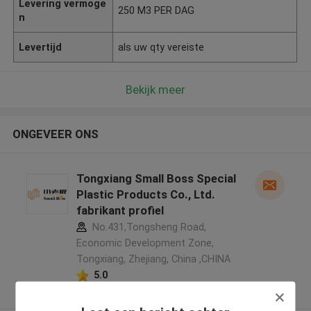
Levering vermoge
250 M3 PER DAG
n
Levertijd
als uw qty vereiste
Bekijk meer
ONGEVEER ONS
Tongxiang Small Boss Special
Plastic Products Co., Ltd.
fabrikant profiel
No.431,Tongsheng Road,
Economic Development Zone,
Tongxiang, Zhejiang, China ,CHINA
5.0
Geverifieerde Leverancier