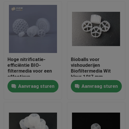
Hoge nitrificatie-
Bioballs voor
efficiëntie BIO-
vishouderijen
filtermedia voor een
Biofiltermedia Wit
effectieve
kleur 10*7 mm
afvalwaterzuivering
Drijvende vulstof
Aanvraag sturen
Aanvraag sturen
100% maagdelijk
Huis
HDPE biofiltermedia
Producten
Ongeveer ons