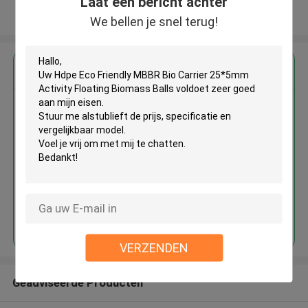
Laat een bericht achter
Bekijk meer
We bellen je snel terug!
Krijg de beste prijs voor
Hdpe Eco Friendly MBBR Bio
Carrier 25*5mm Activity
Floating Biomass Balls
Doorgaan
VERZENDEN
Geadviseerde Producten