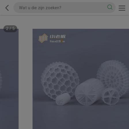
2
/
5