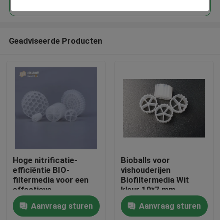
Geadviseerde Producten
Huis
Hoge nitrificatie-
Bioballs voor
efficiëntie BIO-
vishouderijen
filtermedia voor een
Biofiltermedia Wit
Producten
effectieve
kleur 10*7 mm
afvalwaterzuivering
Drijvende vulstof
Aanvraag sturen
Aanvraag sturen
100% maagdelijk
Ongeveer ons
HDPE biofiltermedia