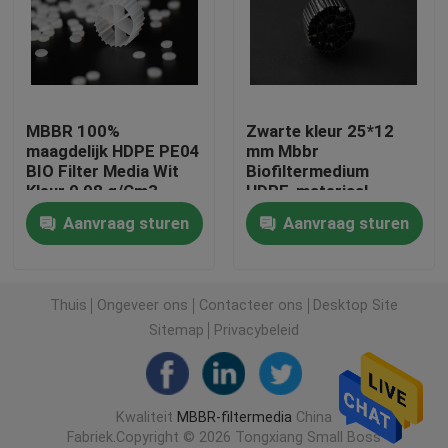
Plastic Filter Media
Floating Filter Media
MBBR 100%
Zwarte kleur 25*12
maagdelijk HDPE PE04
mm Mbbr
BIO Filter Media Wit
Biofiltermedium
Biocellfiltermedia
Kleur 0,98 g/Cm3
HDPE-materiaal
Aanvraag sturen
Aanvraag sturen
K1 Filtermedium
Verplaatsbare biofilmreactor
Thuis
Ongeveer ons
Contacteer ons
Desktop Site
Sitemap
Privacybeleid
Kaldnes Filter Media
Kwaliteit
MBBR-filtermedia
China
BIO-ballenfiltermedia
Fabriek.Copyright © 2026 Tongxiang Small Boss