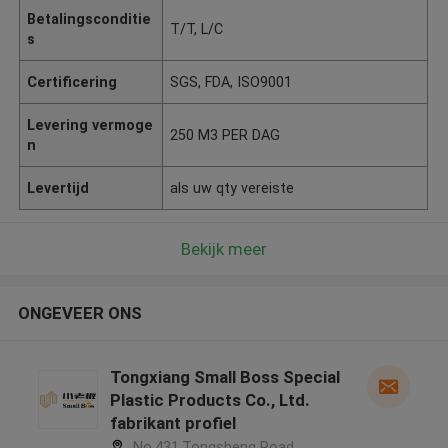
Betalingsconditie
T/T, L/C
s
Certificering
SGS, FDA, ISO9001
Levering vermoge
250 M3 PER DAG
n
Levertijd
als uw qty vereiste
Bekijk meer
ONGEVEER ONS
Tongxiang Small Boss Special
Plastic Products Co., Ltd.
fabrikant profiel
No.431,Tongsheng Road,