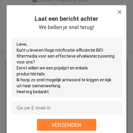
Economic Development Zone,
Tongxiang, Zhejiang, China ,CHINA
Laat een bericht achter
5.0
We bellen je snel terug!
Geverifieerde Leverancier
Bekijk meer
Krijg de beste prijs voor
Hoge nitrificatie-efficiëntie BIO-
filtermedia voor een effectieve
afvalwaterzuivering
VERZENDEN
Doorgaan