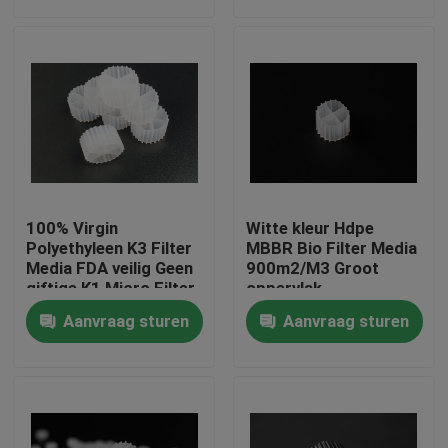
Fabrieksreis
Kwaliteitscontrole
Contacteer ons
100% Virgin
Witte kleur Hdpe
bloggen
Polyethyleen K3 Filter
MBBR Bio Filter Media
Media FDA veilig Geen
900m2/M3 Groot
giftige K1 Micro Filter
oppervlak
MBBR biover reactor
Verzoek om een Citaat
Aanvraag sturen
Aanvraag sturen
China fabrikant
MBBR-filtermedia
De biomedia van MBBR