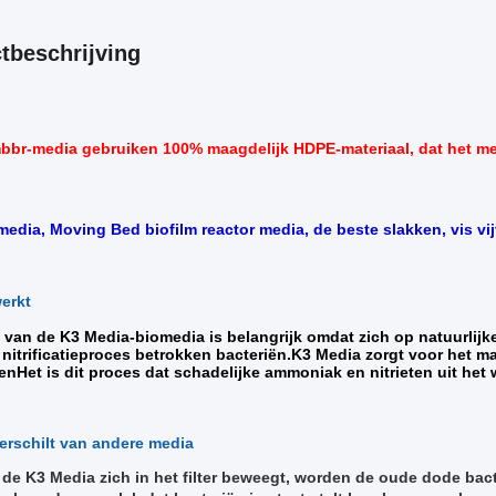
tbeschrijving
bbr-media gebruiken 100% maagdelijk HDPE-materiaal, dat het mee
edia, Moving Bed biofilm reactor media, de beste slakken, vis vij
erkt
n van de K3 Media-biomedia is belangrijk omdat zich op natuurlij
t nitrificatieproces betrokken bacteriën.K3 Media zorgt voor het 
enHet is dit proces dat schadelijke ammoniak en nitrieten uit het w
erschilt van andere media
de K3 Media zich in het filter beweegt, worden de oude dode bact