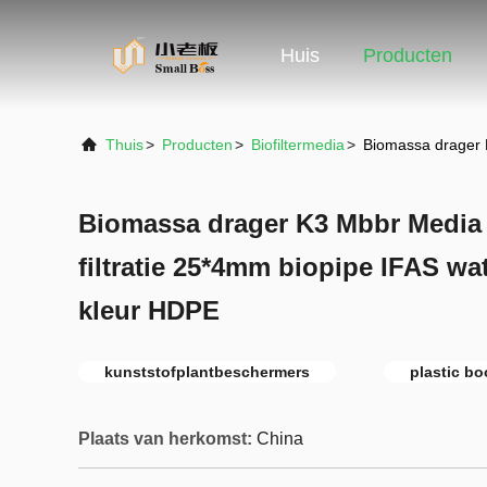
Huis
Producten
Thuis
>
Producten
>
Biofiltermedia
>
Biomassa drager K
Biomassa drager K3 Mbbr Media 
filtratie 25*4mm biopipe IFAS wa
kleur HDPE
kunststofplantbeschermers
plastic b
Plaats van herkomst:
China