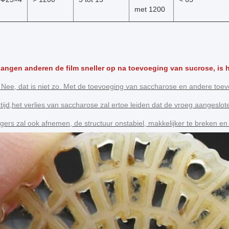
met 1200
ngen anderen de film sneller op na toevoeging van sucrose, is h
Nee, dat is niet zo. Met de toevoeging van saccharose en andere toevoe
tijd,het verlies van saccharose zal ertoe leiden dat de vroeg aangeslo
rs zal ook afnemen, de structuur onstabiel, makkelijker te breken en