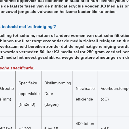
schermd oppervlak dat bacteriën in staat stelt hun levenscyclus va
s de laatste fasen van de nitrificatiecyclus voeden.K3 Media is 
or zowel jonge als volwassen heilzame bacteriële kolonies.
 bedoeld met 'zelfreiniging'?
telling tot schuim, matten of andere vormen van statische filtrati
innen uw filter.zorgt ervoor dat de media zichzelf reinigen en du
werkzaamheid bereiken zonder dat de regelmatige reiniging wordt
lter worden vermeden.50 liter K3 media zal tot 250 gram voedsel pe
s K3 media het meest geschikt vanwege de grotere afmetingen en d
sche specificatie:
Specifieke
Biofilmvorming
Grootte
Nitralisatie-
Voorkeurstemp
oppervlakte
Duur
((mm)
efficiëntie
(oC)
((m2/m3)
(dagen)
400 tot en
Φ25×4
> 1200
5 tot 15
< 65