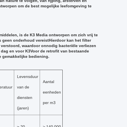
n nature te volgen, van rijping, afsterven en
ontworpen om de best mogelijke leefomgeving te
emiddelen, is de K3 Media ontworpen om zich vrij te
s geen onderhoud vereistHierdoor kan het filter
 verstoord, waardoor onnodig bacteriële verliezen
r dag en voor K3Voor de retrofit van bestaande
e gemakkelijke bediening.
Levensduur
Aantal
eratuur
van de
eenheden
diensten
per m3
(jaren)
≥ 20
> 140,000