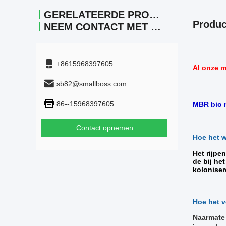
GERELATEERDE PRODUCTEN
Produc
NEEM CONTACT MET ONS OP.
+8615968397605
Al onze m
sb82@smallboss.com
86--15968397605
MBR bio m
Contact opnemen
Hoe het w
Het rijpe
de bij he
koloniser
Hoe het v
Naarmate 