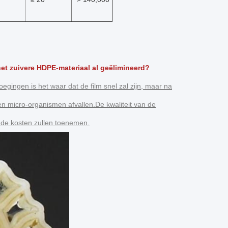
et zuivere HDPE-materiaal al geëlimineerd?
gingen is het waar dat de film snel zal zijn, maar na
ten micro-organismen afvallen.De kwaliteit van de
 de kosten zullen toenemen.