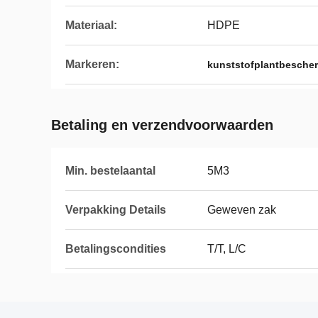
Materiaal:
HDPE
Markeren:
kunststofplantbesche
Betaling en verzendvoorwaarden
Min. bestelaantal
5M3
Verpakking Details
Geweven zak
Betalingscondities
T/T, L/C