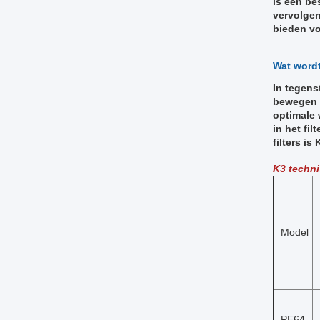
is een be
vervolgen
bieden vo
Wat wordt
In tegens
bewegen b
optimale 
in het fi
filters i
K3 techni
Model
PE64