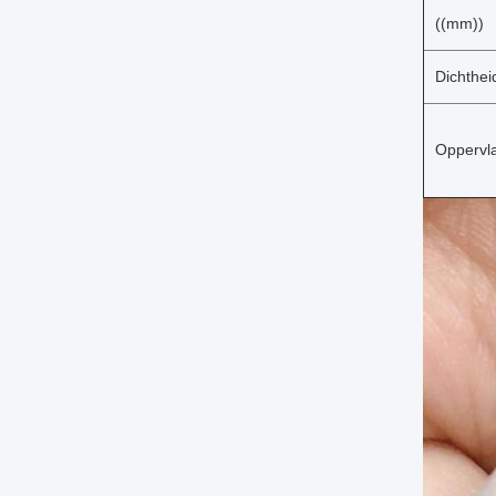
((mm))
Dichthei
Oppervl