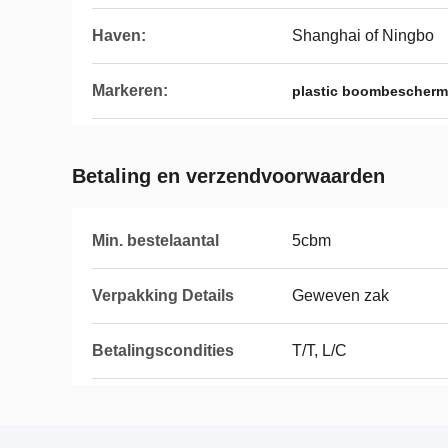
Haven:
Shanghai of Ningbo
Markeren:
plastic boombescherm
Betaling en verzendvoorwaarden
Min. bestelaantal
5cbm
Verpakking Details
Geweven zak
Betalingscondities
T/T, L/C