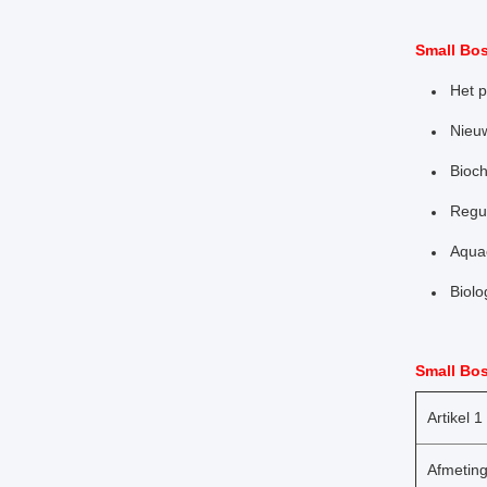
Small Bos
Het p
Nieuw
Bioc
Regul
Aquac
Biolo
Small Bo
Artikel 1
Afmeting