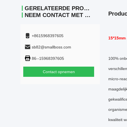
GERELATEERDE PRODUCTEN
Produc
NEEM CONTACT MET ONS OP.
+8615968397605
15*15mm a
sb82@smallboss.com
86--15968397605
100% onb
verschille
Contact opnemen
micro-reac
maagdelijk
gekwalific
organisme
kwaliteit 