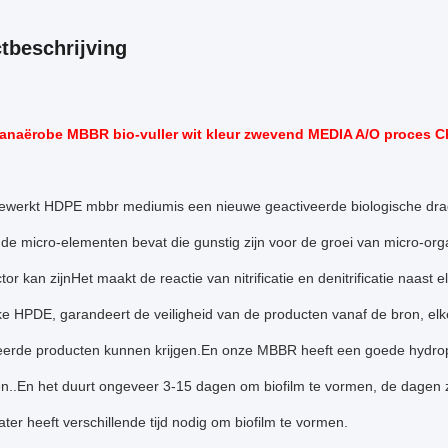
tbeschrijving
naërobe MBBR bio-vuller wit kleur zwevend MEDIA A/O proces Ch
ewerkt HDPE mbbr medium
is een nieuwe geactiveerde biologische dra
nde micro-elementen bevat die gunstig zijn voor de groei van micro-or
tor kan zijnHet maakt de reactie van nitrificatie en denitrificatie naast 
e HPDE, garandeert de veiligheid van de producten vanaf de bron, elke p
eerde producten kunnen krijgen.En onze MBBR heeft een goede hydrophil
n..
En het duurt ongeveer 3-15 dagen om biofilm te vormen, de dagen zij
water heeft verschillende tijd nodig om biofilm te vormen.