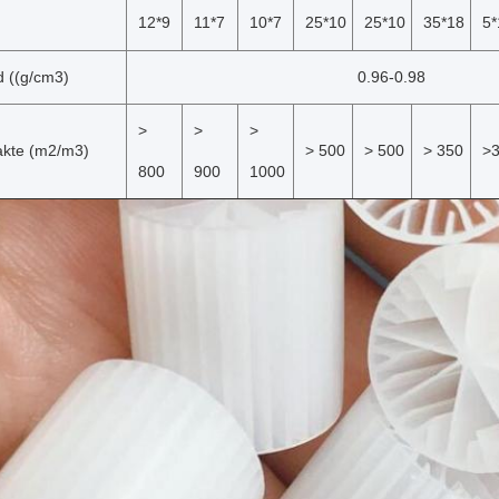
12*9
11*7
10*7
25*10
25*10
35*18
5*
d ((g/cm3)
0.96-0.98
>
>
>
akte (m2/m3)
> 500
> 500
> 350
>
800
900
1000