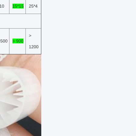
10
15*15
25*4
>
3500
> 900
1200