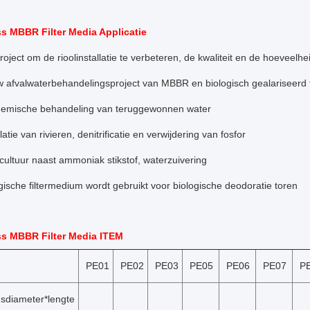
s MBBR Filter Media Applicatie
roject om de rioolinstallatie te verbeteren, de kwaliteit en de hoeveelhe
 afvalwaterbehandelingsproject van MBBR en biologisch gealariseerd f
hemische behandeling van teruggewonnen water
atie van rivieren, denitrificatie en verwijdering van fosfor
ultuur naast ammoniak stikstof, waterzuivering
gische filtermedium wordt gebruikt voor biologische deodoratie toren
ss MBBR Filter Media ITEM
PE01
PE02
PE03
PE05
PE06
PE07
P
sdiameter*lengte