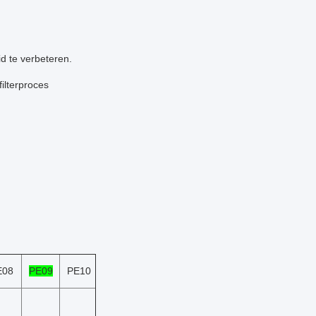
id te verbeteren.
ilterproces
E08
PE09
PE10