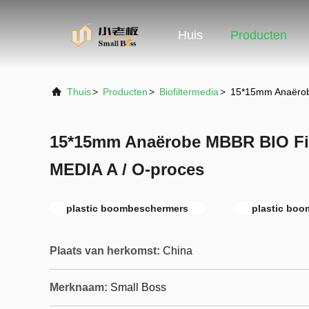
Huis
Producten
Thuis
>
Producten
>
Biofiltermedia
>
15*15mm Anaërobe
15*15mm Anaërobe MBBR BIO Fil
MEDIA A / O-proces
plastic boombeschermers
plastic bo
Plaats van herkomst:
China
Merknaam:
Small Boss