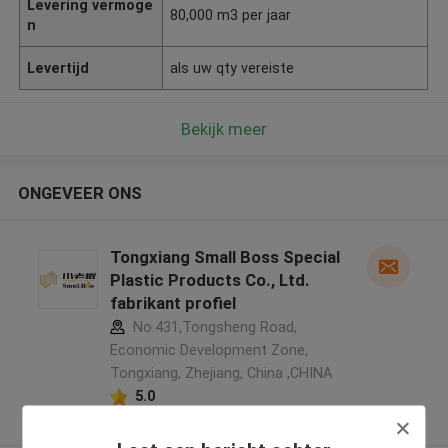
Levering vermoge
80,000 m3 per jaar
n
Levertijd
als uw qty vereiste
Bekijk meer
ONGEVEER ONS
Tongxiang Small Boss Special
Plastic Products Co., Ltd.
fabrikant profiel
No.431,Tongsheng Road,
Economic Development Zone,
Tongxiang, Zhejiang, China ,CHINA
5.0
Geverifieerde Leverancier