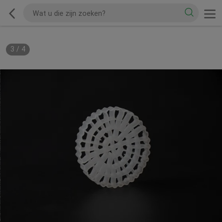
3
/
4