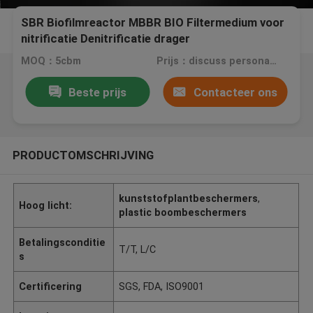
SBR Biofilmreactor MBBR BIO Filtermedium voor
nitrificatie Denitrificatie drager
MOQ：5cbm
Prijs：discuss personally
Beste prijs
Contacteer ons
PRODUCTOMSCHRIJVING
kunststofplantbeschermers
,
Hoog licht:
plastic boombeschermers
Betalingsconditie
T/T, L/C
s
Certificering
SGS, FDA, ISO9001