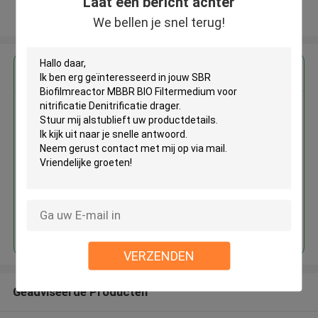
Laat een bericht achter
Bekijk meer
We bellen je snel terug!
Krijg de beste prijs voor
SBR Biofilmreactor MBBR BIO
Filtermedium voor nitrificatie
Denitrificatie drager
Doorgaan
VERZENDEN
Geadviseerde Producten