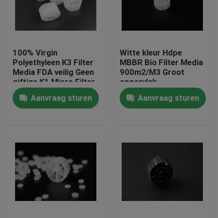
Fabrieksreis
100% Virgin
Witte kleur Hdpe
Kwaliteitscontrole
Polyethyleen K3 Filter
MBBR Bio Filter Media
Media FDA veilig Geen
900m2/M3 Groot
giftige K1 Micro Filter
oppervlak
Contacteer ons
MBBR biover reactor
Aanvraag sturen
Aanvraag sturen
China fabrikant
bloggen
Verzoek om een Citaat
MBBR-filtermedia
De biomedia van MBBR