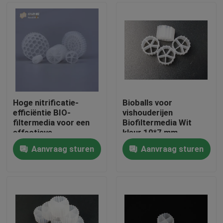
Hoge nitrificatie-
Bioballs voor
efficiëntie BIO-
vishouderijen
filtermedia voor een
Biofiltermedia Wit
effectieve
kleur 10*7 mm
afvalwaterzuivering
Drijvende vulstof
Aanvraag sturen
Aanvraag sturen
100% maagdelijk
Huis
HDPE biofiltermedia
Producten
Ongeveer ons