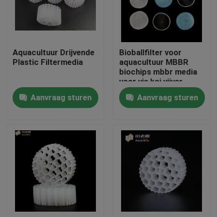
Fabrieksreis
Aquacultuur Drijvende
Bioballfilter voor
Kwaliteitscontrole
Plastic Filtermedia
aquacultuur MBBR
biochips mbbr media
voor vis koi vijver
Contacteer ons
Aanvraag sturen
Aanvraag sturen
bloggen
Verzoek om een Citaat
MBBR-filtermedia
De biomedia van MBBR