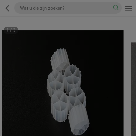
1
/
3