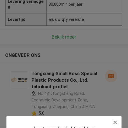
Levering vermoge
80,000m ³ per jaar
n
Levertijd
als uw qty vereiste
Bekijk meer
ONGEVEER ONS
Tongxiang Small Boss Special
Plastic Products Co., Ltd.
fabrikant profiel
No.431,Tongsheng Road,
Economic Development Zone,
Tongxiang, Zhejiang, China ,CHINA
5.0
Geverifieerde Leverancier