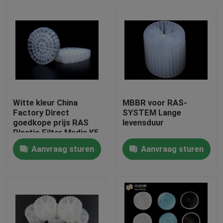
Witte kleur China
MBBR voor RAS-
Factory Direct
SYSTEM Lange
goedkope prijs RAS
levensduur
Plastic Filter Media K5
Aanvraag sturen
Aanvraag sturen
Huis
Producten
Ongeveer ons