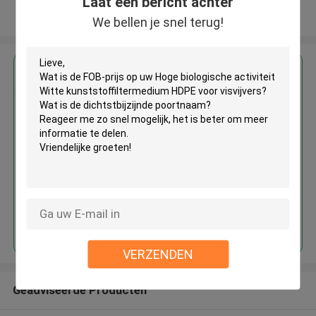
Laat een bericht achter
Bekijk meer
We bellen je snel terug!
Krijg de beste prijs voor
Hoge biologische activiteit Witte
kunststoffiltermedium HDPE
voor visvijvers
Doorgaan
VERZENDEN
Geadviseerde Producten