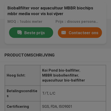
Bioballfilter voor aquacultuur MBBR biochips
mbbr media voor vis koi vijver
MOQ：1cubic meter
Prijs：discuss personally
Beste prijs
Contacteer ons
PRODUCTOMSCHRIJVING
Koi Pond bio-balfilter
,
Hoog licht:
MBBR biobollenfilter
,
aquacultuur bio-balfilter
Betalingsconditie
T/T, L/C
s
Certificering
SGS, FDA, ISO9001