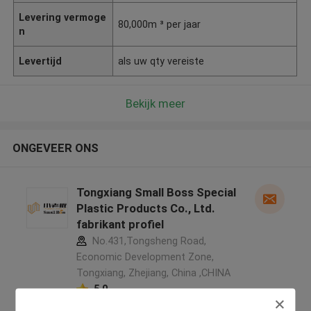
Levering vermoge
80,000m ³ per jaar
n
Levertijd
als uw qty vereiste
Bekijk meer
ONGEVEER ONS
Tongxiang Small Boss Special
Plastic Products Co., Ltd.
fabrikant profiel
No.431,Tongsheng Road,
Economic Development Zone,
Tongxiang, Zhejiang, China ,CHINA
5.0
Geverifieerde Leverancier