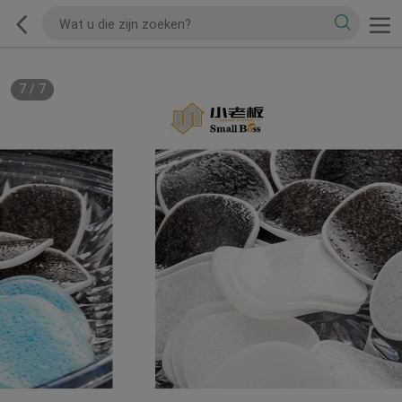
7
/
7