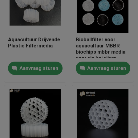
Fabrieksreis
Kwaliteitscontrole
Aquacultuur Drijvende
Bioballfilter voor
Plastic Filtermedia
aquacultuur MBBR
biochips mbbr media
Contacteer ons
voor vis koi vijver
Aanvraag sturen
Aanvraag sturen
bloggen
Verzoek om een Citaat
MBBR-filtermedia
De biomedia van MBBR