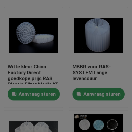
Witte kleur China
MBBR voor RAS-
Factory Direct
SYSTEM Lange
goedkope prijs RAS
levensduur
Plastic Filter Media K5
Huis
Aanvraag sturen
Aanvraag sturen
Producten
Ongeveer ons