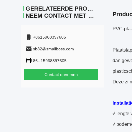
GERELATEERDE PRODUCTEN
Produc
NEEM CONTACT MET ONS OP.
PVC-plaat
+8615968397605
sb82@smallboss.com
Plaatsta
dan gewo
86--15968397605
plasticsc
Contact opnemen
Deze zij
Installati
√ lengte 
√ bodem