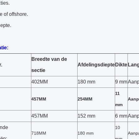
ties.
 of offshore.
epte.
tie:
Breedte van de
r.
Afdelingsdiepte
Dikte
Lan
sectie
402MM
180 mm
9 mm
Aanp
11
457MM
254MM
Aanp
mm
457MM
152 mm
6 mm
Aanp
ende
10
718MM
180 mm
Aanp
eën:
mm