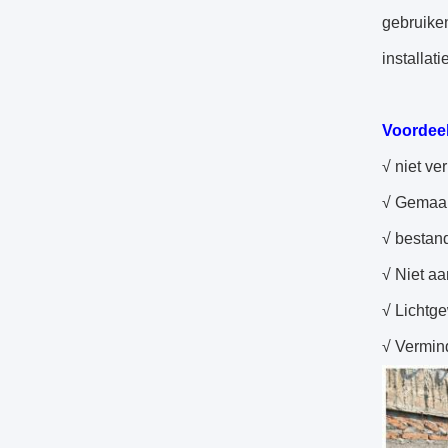
gebruike
installat
Voordeel
√ niet ver
√ Gemaak
√ bestan
√ Niet aa
√ Lichtge
√ Vermin