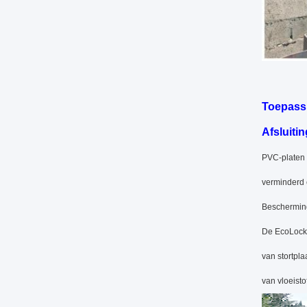
Toepass
Afsluiti
PVC-platen 
verminderd 
Bescherming
De EcoLock-
van stortpla
van vloeist