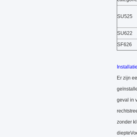
SU525
SU622
SF626
Installat
Er zijn e
geïnstall
geval in
rechtstre
zonder kl
diepteVoo