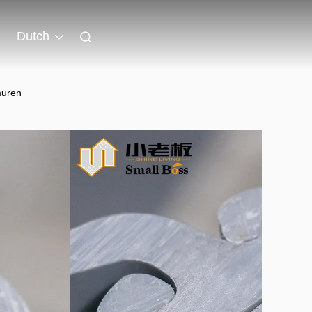
Dutch
muren