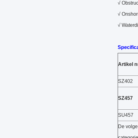
√ Obstruc
√ Onshore
√ Waterdi
Specifica
Artikel n
SZ402
SZ457
SU457
De volg
categori