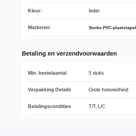
Kleur:
Ieder
Markeren:
Sterke PVC-plaatstapel
Betaling en verzendvoorwaarden
Min. bestelaantal
5 stuks
Verpakking Details
Grote hoeveelheid
Betalingscondities
T/T, L/C