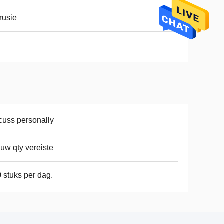
rusie
cuss personally
 uw qty vereiste
 stuks per dag.