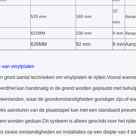
10
525 mm
160 mm
Aanp
mm
622MM
230 mm
9 mm
Aanp
626MM
92 mm
6 mm
Aanp
ie van vinylplaten
en groot aantal technieken om vinylplaten te rijden.Vooral wanne
eerdHet kan handmatig in de grond worden geplaatst met behulp
 veenlanden, waar de grondomstandigheden gunstiger zijn.of wa
eks aansturen van de plaatstapel kan met een standaard pneumat
em worden gedaan.Dit systeem is alleen geschikt voor het rijd
r zware omstandigheden en installaties op een diepte van 4 tot