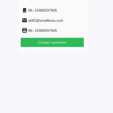
86--15968397605
sb82@smallboss.com
86--15968397605
Contact opnemen