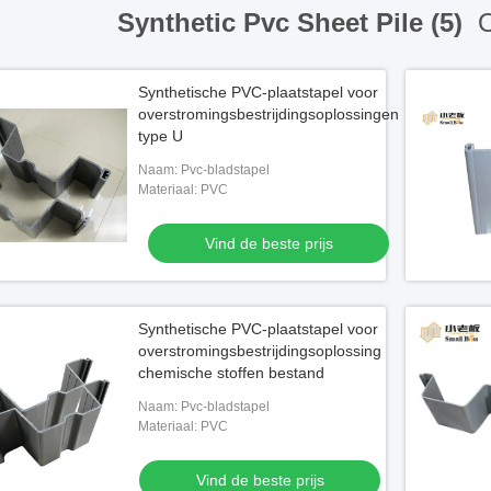
Synthetic Pvc Sheet Pile (5)
O
Synthetische PVC-plaatstapel voor
overstromingsbestrijdingsoplossingen
type U
Naam: Pvc-bladstapel
Materiaal: PVC
Vind de beste prijs
Synthetische PVC-plaatstapel voor
overstromingsbestrijdingsoplossing
chemische stoffen bestand
Naam: Pvc-bladstapel
Materiaal: PVC
Vind de beste prijs