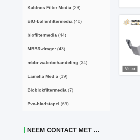
Kaldnes Filter Media
(29)
BIO-ballenfiltermedia
(40)
biofiltermedia
(44)
MBBR-drager
(43)
mbbr waterbehandeling
(34)
Video
Lamella Media
(19)
Bioblokfiltermedia
(7)
Pvc-bladstapel
(69)
NEEM CONTACT MET ONS OP.