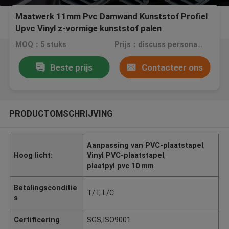
Maatwerk 11mm Pvc Damwand Kunststof Profiel
Upvc Vinyl z-vormige kunststof palen
MOQ：5 stuks
Prijs：discuss personally
Beste prijs
Contacteer ons
PRODUCTOMSCHRIJVING
Aanpassing van PVC-plaatstapel
,
Hoog licht:
Vinyl PVC-plaatstapel
,
plaatpyl pvc 10 mm
Betalingsconditie
T/T, L/C
s
Certificering
SGS,ISO9001