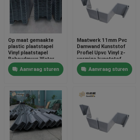
Fabrieksreis
Kwaliteitscontrole
Op maat gemaakte
Maatwerk 11mm Pvc
plastic plaatstapel
Damwand Kunststof
Vinyl plaatstapel
Profiel Upvc Vinyl z-
Contacteer ons
Behoudmuur Water
vormige kunststof
Lake oplossing
palen
Aanvraag sturen
Aanvraag sturen
bloggen
Verzoek om een Citaat
MBBR-filtermedia
De biomedia van MBBR