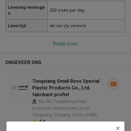
Levering vermoge
200 stuks per dag.
n
Levertijd
als uw qty vereiste
Bekijk meer
ONGEVEER ONS
Tongxiang Small Boss Special
Plastic Products Co., Ltd.
fabrikant profiel
No.431,Tongsheng Road,
Economic Development Zone,
Tongxiang, Zhejiang, China ,CHINA
5.0
Geverifieerde Leverancier