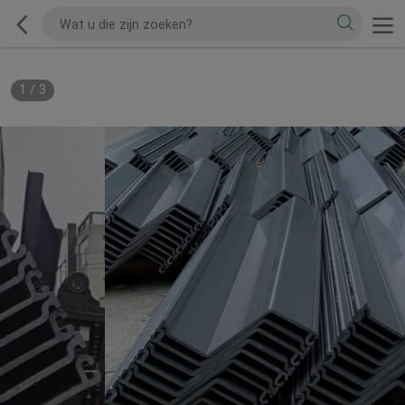
1
/
3