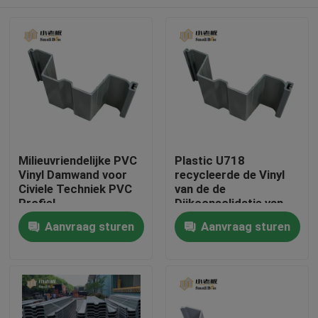
Milieuvriendelijke PVC
Plastic U718
Vinyl Damwand voor
recycleerde de Vinyl
Civiele Techniek PVC
van de de
Profiel
Dijkconsolidatie van
Bladstapels van het de
Huis
Aanvraag sturen
Aanvraag sturen
Rivierbed stapel van
het de consolidatie
plastic blad
Producten
Ongeveer ons