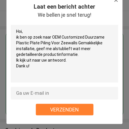
Geverifieerde Leverancier
Laat een bericht achter
We bellen je snel terug!
Bekijk meer
Krijg de beste prijs voor
OEM Customized Duurzame
Plastic Plate Piling Voor
Zeewalls Gemakkelijke installatie
Doorgaan
VERZENDEN