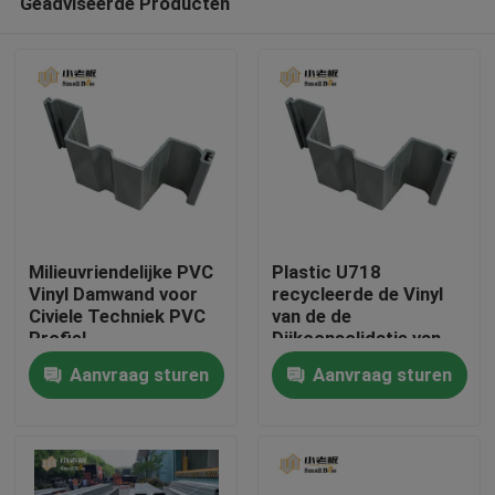
Geadviseerde Producten
Milieuvriendelijke PVC
Plastic U718
Vinyl Damwand voor
recycleerde de Vinyl
Civiele Techniek PVC
van de de
Profiel
Dijkconsolidatie van
Huis
Bladstapels van het de
Aanvraag sturen
Aanvraag sturen
Rivierbed stapel van
het de consolidatie
Producten
plastic blad
Ongeveer ons