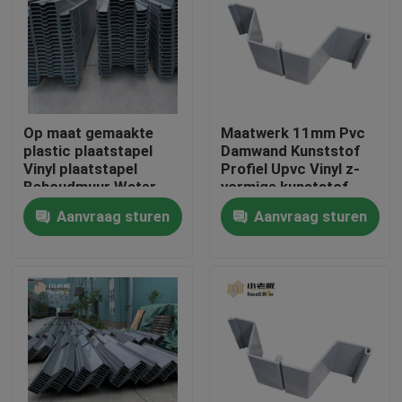
Fabrieksreis
Kwaliteitscontrole
Op maat gemaakte
Maatwerk 11mm Pvc
plastic plaatstapel
Damwand Kunststof
Contacteer ons
Vinyl plaatstapel
Profiel Upvc Vinyl z-
Behoudmuur Water
vormige kunststof
Lake oplossing
palen
Aanvraag sturen
Aanvraag sturen
bloggen
Verzoek om een Citaat
MBBR-filtermedia
De biomedia van MBBR