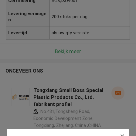
Certificering
SGS,ISO9001
Levering vermoge
200 stuks per dag.
n
Levertijd
als uw qty vereiste
Bekijk meer
ONGEVEER ONS
Tongxiang Small Boss Special
Plastic Products Co., Ltd.
fabrikant profiel
No.431,Tongsheng Road,
Economic Development Zone,
Tongxiang, Zhejiang, China ,CHINA
5.0