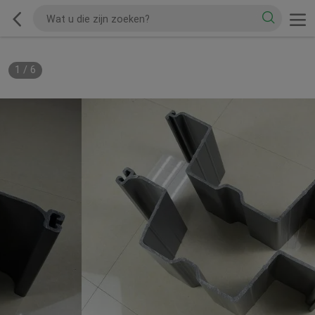
1
/
6