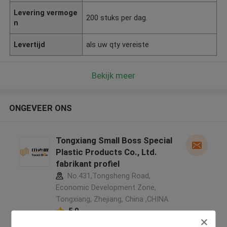
Levering vermoge
200 stuks per dag.
n
Levertijd
als uw qty vereiste
Bekijk meer
ONGEVEER ONS
Tongxiang Small Boss Special
Plastic Products Co., Ltd.
fabrikant profiel
No.431,Tongsheng Road,
Economic Development Zone,
Tongxiang, Zhejiang, China ,CHINA
5.0
Geverifieerde Leverancier