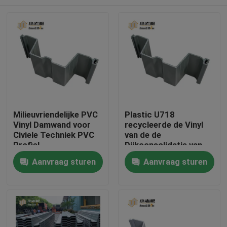
Milieuvriendelijke PVC
Plastic U718
Vinyl Damwand voor
recycleerde de Vinyl
Civiele Techniek PVC
van de de
Profiel
Dijkconsolidatie van
Bladstapels van het de
Huis
Aanvraag sturen
Aanvraag sturen
Rivierbed stapel van
het de consolidatie
plastic blad
Producten
Ongeveer ons