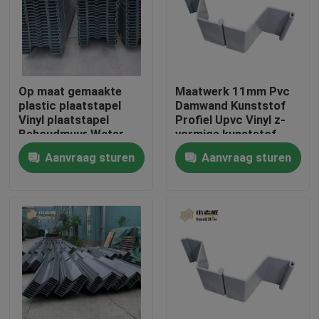
Fabrieksreis
Kwaliteitscontrole
Op maat gemaakte
Maatwerk 11mm Pvc
plastic plaatstapel
Damwand Kunststof
Vinyl plaatstapel
Profiel Upvc Vinyl z-
Contacteer ons
Behoudmuur Water
vormige kunststof
Lake oplossing
palen
Aanvraag sturen
Aanvraag sturen
bloggen
Verzoek om een Citaat
MBBR-filtermedia
De biomedia van MBBR