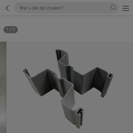
1
/
6