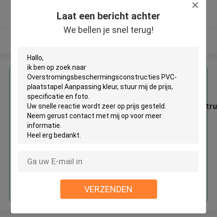
5.0
Laat een bericht achter
Geverifieerde Leverancier
We bellen je snel terug!
Bekijk meer
Krijg de beste prijs voor
Overstromingsbeschermingsconstru
PVC-plaatstapel Aanpassing kleur
Doorgaan
VERZENDEN