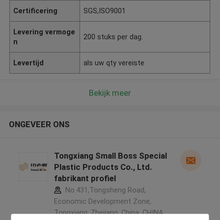
Certificering
SGS,ISO9001
Levering vermoge
200 stuks per dag.
n
Levertijd
als uw qty vereiste
Bekijk meer
ONGEVEER ONS
Tongxiang Small Boss Special
Plastic Products Co., Ltd.
fabrikant profiel
No.431,Tongsheng Road,
Economic Development Zone,
Tongxiang, Zhejiang, China ,CHINA