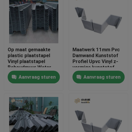
Fabrieksreis
Kwaliteitscontrole
Op maat gemaakte
Maatwerk 11mm Pvc
Contacteer ons
plastic plaatstapel
Damwand Kunststof
Vinyl plaatstapel
Profiel Upvc Vinyl z-
Behoudmuur Water
vormige kunststof
bloggen
Lake oplossing
palen
Aanvraag sturen
Aanvraag sturen
Verzoek om een Citaat
MBBR-filtermedia
De biomedia van MBBR