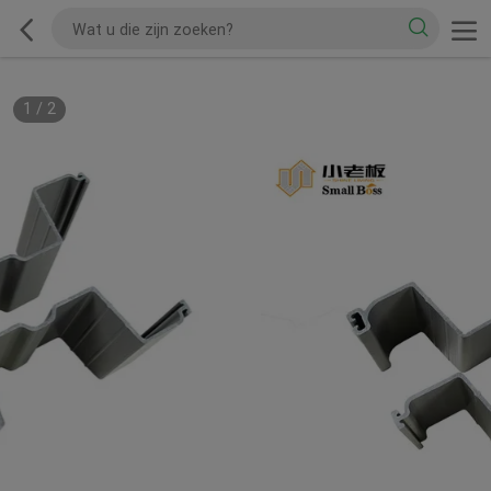
1
/
2