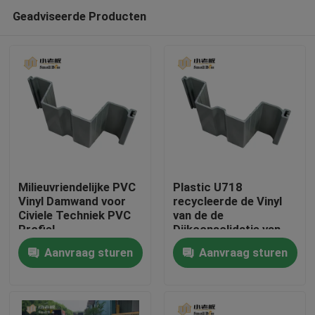
Geadviseerde Producten
Milieuvriendelijke PVC
Plastic U718
Vinyl Damwand voor
recycleerde de Vinyl
Civiele Techniek PVC
van de de
Huis
Profiel
Dijkconsolidatie van
Bladstapels van het de
Aanvraag sturen
Aanvraag sturen
Rivierbed stapel van
Producten
het de consolidatie
plastic blad
Ongeveer ons