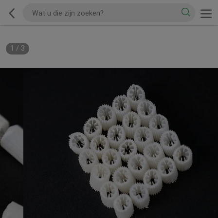
1
/
3