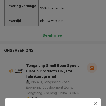
Levering vermoge
250cbm per dag
n
Levertijd
als uw vereiste
Bekijk meer
ONGEVEER ONS
Tongxiang Small Boss Special
Plastic Products Co., Ltd.
fabrikant profiel
No.431,Tongsheng Road,
Economic Development Zone,
Tongxiang, Zhejiang, China ,CHINA
5.0
Geverifieerde Leverancier