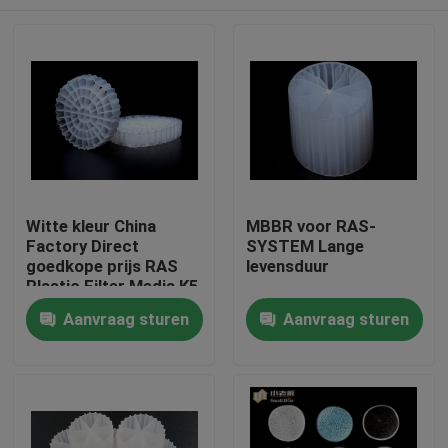
Witte kleur China
MBBR voor RAS-
Factory Direct
SYSTEM Lange
goedkope prijs RAS
levensduur
Plastic Filter Media K5
Huis
Aanvraag sturen
Aanvraag sturen
Producten
Ongeveer ons