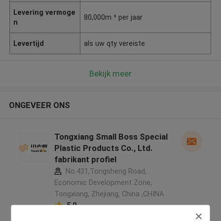
Levering vermoge
80,000m ³ per jaar
n
Levertijd
als uw qty vereiste
Bekijk meer
ONGEVEER ONS
Tongxiang Small Boss Special
Plastic Products Co., Ltd.
fabrikant profiel
No.431,Tongsheng Road,
Economic Development Zone,
Tongxiang, Zhejiang, China ,CHINA
5.0
Geverifieerde Leverancier