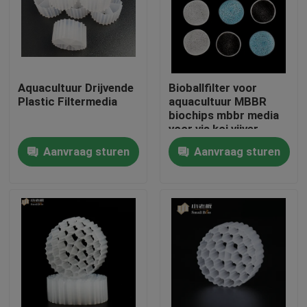
Fabrieksreis
Kwaliteitscontrole
Aquacultuur Drijvende
Bioballfilter voor
Plastic Filtermedia
aquacultuur MBBR
biochips mbbr media
Contacteer ons
voor vis koi vijver
Aanvraag sturen
Aanvraag sturen
bloggen
Verzoek om een Citaat
MBBR-filtermedia
De biomedia van MBBR