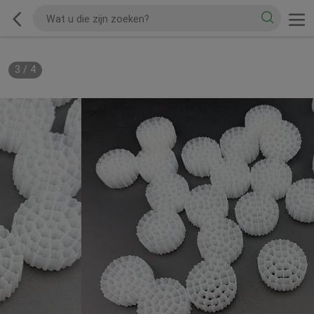
3
/
4