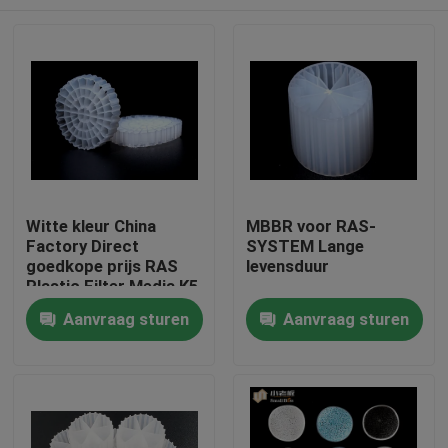
Witte kleur China
MBBR voor RAS-
Factory Direct
SYSTEM Lange
goedkope prijs RAS
levensduur
Plastic Filter Media K5
Huis
Aanvraag sturen
Aanvraag sturen
Producten
Ongeveer ons