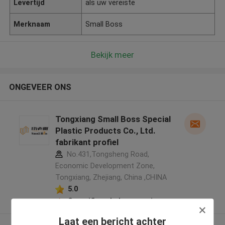
Levertijd
als uw vereiste
Merknaam
Small Boss
Bekijk meer
ONGEVEER ONS
Tongxiang Small Boss Special
Plastic Products Co., Ltd.
fabrikant profiel
No.431,Tongsheng Road,
Economic Development Zone,
Tongxiang, Zhejiang, China ,CHINA
5.0
Geverifieerde Leverancier
Laat een bericht achter