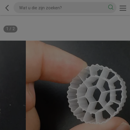
1
/
2