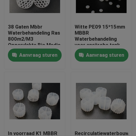
Fabrieksreis
38 Gaten Mbbr
Witte PE09 15*15mm
Waterbehandeling Ras
MBBR
Kwaliteitscontrole
800m2/M3
Waterbehandeling
Oppervlakte Bio Media
voor anaërobe tank
Aanvraag sturen
Aanvraag sturen
Contacteer ons
bloggen
Verzoek om een Citaat
MBBR-filtermedia
De biomedia van MBBR
In voorraad K1 MBBR
Recirculatiewaterbouwste