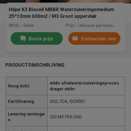
Hdpe K3 Biocell MBBR Waterzuiveringsmedium
25*12mm 600m2 / M3 Groot oppervlak
MOQ：5cbm
Prijs：discuss personally
Beste prijs
Contacteer ons
PRODUCTOMSCHRIJVING
mbbr afvalwaterzuiveringsproces
,
Hoog licht:
drager mbbr
Certificering
SGS, FDA, ISO9001
Levering vermoge
250 M3 PER DAG
n