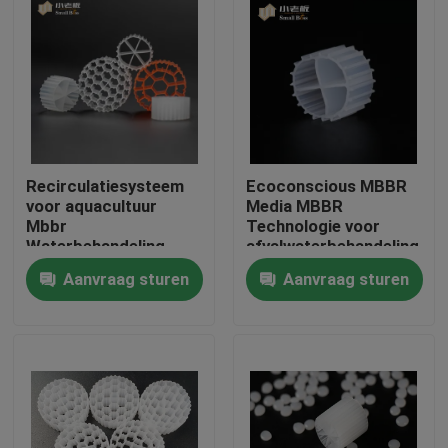
Recirculatiesysteem
Ecoconscious MBBR
voor aquacultuur
Media MBBR
Mbbr
Technologie voor
Waterbehandeling
afvalwaterbehandeling
Drijvende drager
Aanvraag sturen
Aanvraag sturen
Huis
Producten
Ongeveer ons