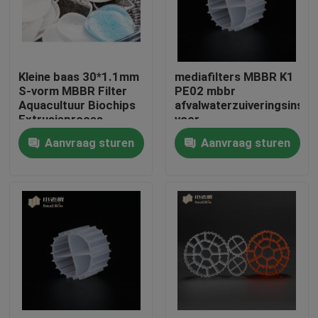
Fabrieksreis
Kleine baas 30*1.1mm
mediafilters MBBR K1
Kwaliteitscontrole
S-vorm MBBR Filter
PE02 mbbr
Aquacultuur Biochips
afvalwaterzuiveringsinstal
Extrusieproces
voor
Contacteer ons
afvalwaterzuivering
Aanvraag sturen
Aanvraag sturen
bloggen
Verzoek om een Citaat
MBBR-filtermedia
De biomedia van MBBR