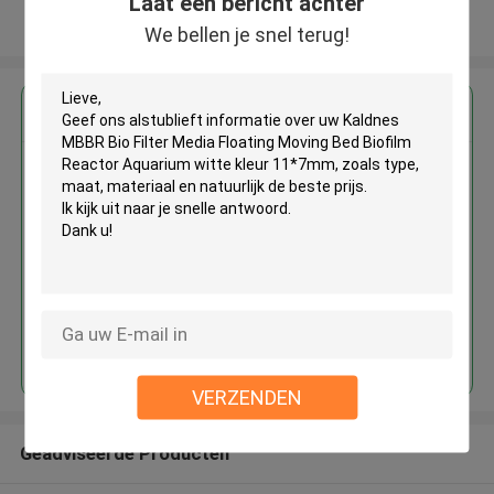
Laat een bericht achter
Bekijk meer
We bellen je snel terug!
Krijg de beste prijs voor
Kaldnes MBBR Bio Filter Media
Floating Moving Bed Biofilm
Reactor Aquarium witte kleur
11*7mm
Doorgaan
VERZENDEN
Geadviseerde Producten