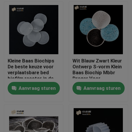
Kleine Baas Biochips
Wit Blauw Zwart Kleur
De beste keuze voor
Ontwerp S-vorm Klein
verplaatsbare bed
Baas Biochip Mbbr
biofilm reactor in de
Drager Voor
aquacultuur
Aquacultuurproject
Aanvraag sturen
Aanvraag sturen
Huis
Producten
Ongeveer ons