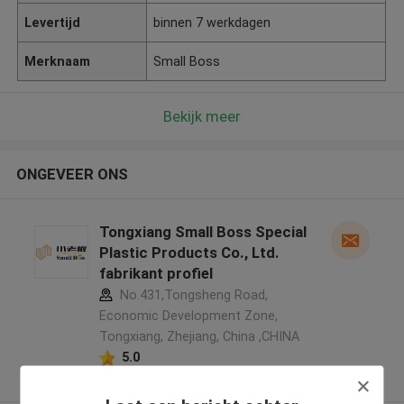
Levertijd
binnen 7 werkdagen
Merknaam
Small Boss
Bekijk meer
ONGEVEER ONS
Tongxiang Small Boss Special
Plastic Products Co., Ltd.
fabrikant profiel
No.431,Tongsheng Road,
Economic Development Zone,
Tongxiang, Zhejiang, China ,CHINA
5.0
Geverifieerde Leverancier