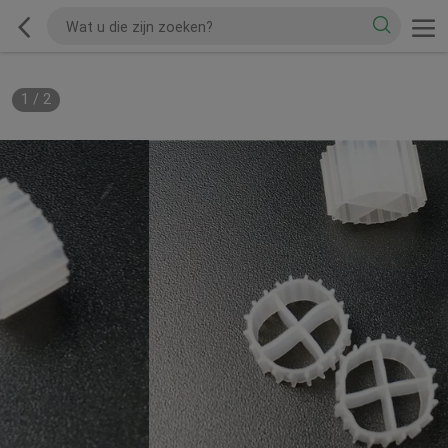
1
/
2