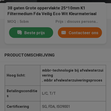
38 gaten Grote oppervlakte 25*10mm K1
Filtermedium Fda Veilig Eco Wit Kleurmateriaal
MOQ：5cbm
Prijs：discuss personally
Beste prijs
Contacteer ons
PRODUCTOMSCHRIJVING
mbbr-technologie bij afvalwaterzui
Hoog licht:
vering
,
mbbr afvalwaterzuiveringsproces
Betalingsconditie
L/C, T/T
s
Certificering
SG, FDA, ISO9001