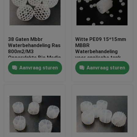
Fabrieksreis
Kwaliteitscontrole
38 Gaten Mbbr
Witte PE09 15*15mm
Waterbehandeling Ras
MBBR
800m2/M3
Waterbehandeling
Contacteer ons
Oppervlakte Bio Media
voor anaërobe tank
Aanvraag sturen
Aanvraag sturen
bloggen
Verzoek om een Citaat
MBBR-filtermedia
De biomedia van MBBR