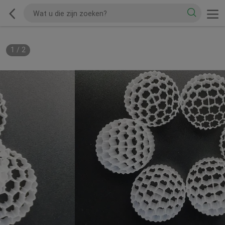
1
/
2