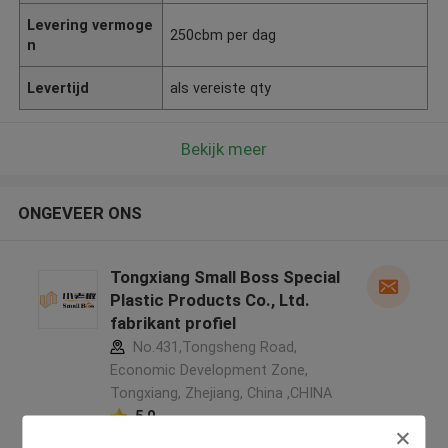
Levering vermoge
250cbm per dag
n
Levertijd
als vereiste qty
Bekijk meer
ONGEVEER ONS
Tongxiang Small Boss Special
Plastic Products Co., Ltd.
fabrikant profiel
No.431,Tongsheng Road,
Economic Development Zone,
Tongxiang, Zhejiang, China ,CHINA
5.0
Geverifieerde Leverancier