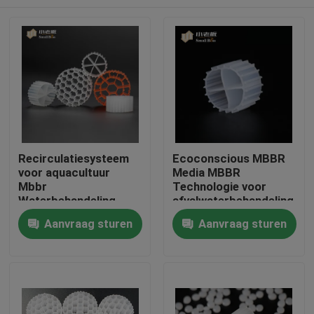
Recirculatiesysteem
Ecoconscious MBBR
voor aquacultuur
Media MBBR
Mbbr
Technologie voor
Waterbehandeling
afvalwaterbehandeling
Drijvende drager
Huis
Aanvraag sturen
Aanvraag sturen
Producten
Ongeveer ons