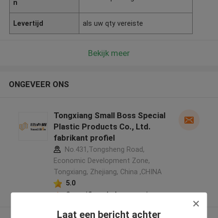
n
Levertijd
als uw qty vereiste
Bekijk meer
ONGEVEER ONS
Tongxiang Small Boss Special
Plastic Products Co., Ltd.
fabrikant profiel
No.431,Tongsheng Road,
Economic Development Zone,
Tongxiang, Zhejiang, China ,CHINA
5.0
Geverifieerde Leverancier
Laat een bericht achter