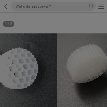
1
/
2