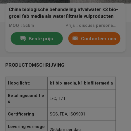
China biologische behandeling afvalwater k3 bio-
groei fab media als waterfiltratie vulproducten
voor vijver
MOQ：5cbm
Prijs：discuss personally
Beste prijs
Contacteer ons
PRODUCTOMSCHRIJVING
Hoog licht:
k1 bio-media
,
k1 biofiltermedia
Betalingsconditie
L/C, T/T
s
Certificering
SGS, FDA, ISO9001
Levering vermoge
250cbm per dag