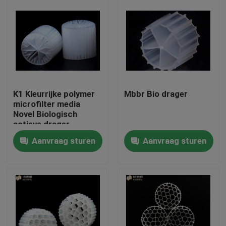
K1 Kleurrijke polymer
Mbbr Bio drager
microfilter media
Novel Biologisch
actieve drager
Aanvraag sturen
Aanvraag sturen
Huis
Producten
Ongeveer ons