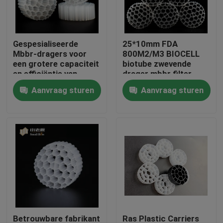
Fabrieksreis
Gespesialiseerde
25*10mm FDA
Mbbr-dragers voor
800M2/M3 BIOCELL
Kwaliteitscontrole
een grotere capaciteit
biotube zwevende
en efficiëntie van
drager mbbr filter
biologische
Aanvraag sturen
Aanvraag sturen
Contacteer ons
behandeling
bloggen
Verzoek om een Citaat
MBBR-filtermedia
De biomedia van MBBR
Betrouwbare fabrikant
Ras Plastic Carriers