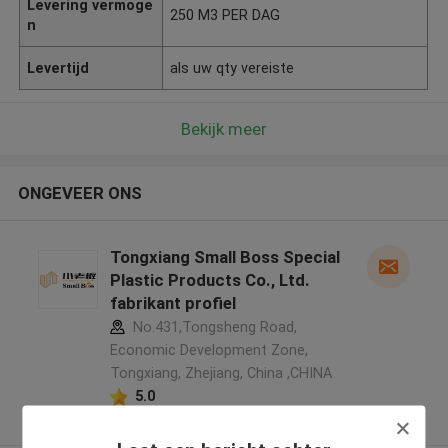
Levering vermoge
250 M3 PER DAG
n
Levertijd
als uw qty vereiste
Bekijk meer
ONGEVEER ONS
Tongxiang Small Boss Special
Plastic Products Co., Ltd.
fabrikant profiel
No.431,Tongsheng Road,
Economic Development Zone,
Tongxiang, Zhejiang, China ,CHINA
5.0
Geverifieerde Leverancier