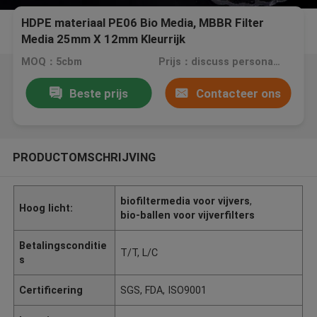
HDPE materiaal PE06 Bio Media, MBBR Filter
Media 25mm X 12mm Kleurrijk
MOQ：5cbm
Prijs：discuss personally
Beste prijs
Contacteer ons
PRODUCTOMSCHRIJVING
biofiltermedia voor vijvers
,
Hoog licht:
bio-ballen voor vijverfilters
Betalingsconditie
T/T, L/C
s
Certificering
SGS, FDA, ISO9001