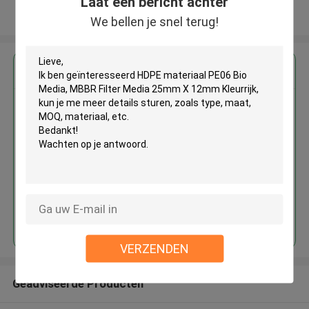
Laat een bericht achter
Bekijk meer
We bellen je snel terug!
Krijg de beste prijs voor
HDPE materiaal PE06 Bio Media,
MBBR Filter Media 25mm X
12mm Kleurrijk
Doorgaan
VERZENDEN
Geadviseerde Producten