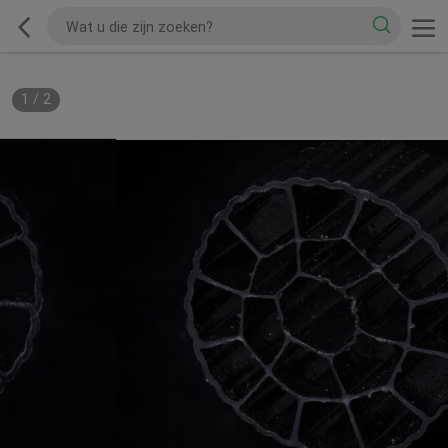
1
/
2