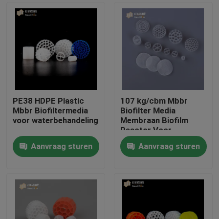
PE38 HDPE Plastic
107 kg/cbm Mbbr
Mbbr Biofiltermedia
Biofilter Media
voor waterbehandeling
Membraan Biofilm
Reactor Voor
Biologische Media
Aanvraag sturen
Aanvraag sturen
Huis
Producten
Ongeveer ons