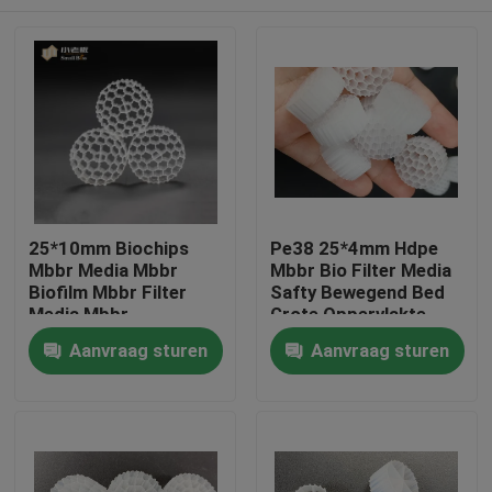
25*10mm Biochips
Pe38 25*4mm Hdpe
Mbbr Media Mbbr
Mbbr Bio Filter Media
Biofilm Mbbr Filter
Safty Bewegend Bed
Media Mbbr
Grote Oppervlakte
Technologie
Huis
Aanvraag sturen
Aanvraag sturen
Producten
Ongeveer ons