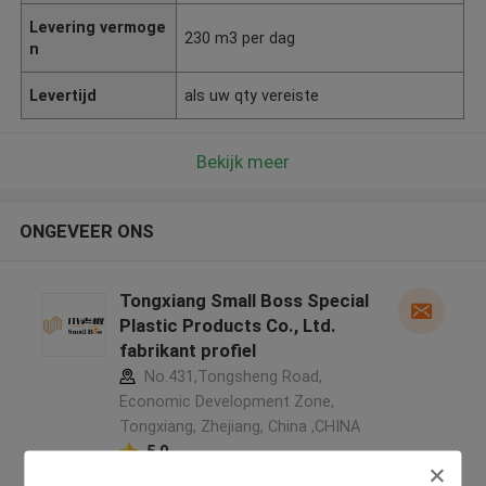
Levering vermoge
230 m3 per dag
n
Levertijd
als uw qty vereiste
Bekijk meer
ONGEVEER ONS
Tongxiang Small Boss Special
Plastic Products Co., Ltd.
fabrikant profiel
No.431,Tongsheng Road,
Economic Development Zone,
Tongxiang, Zhejiang, China ,CHINA
5.0
Geverifieerde Leverancier