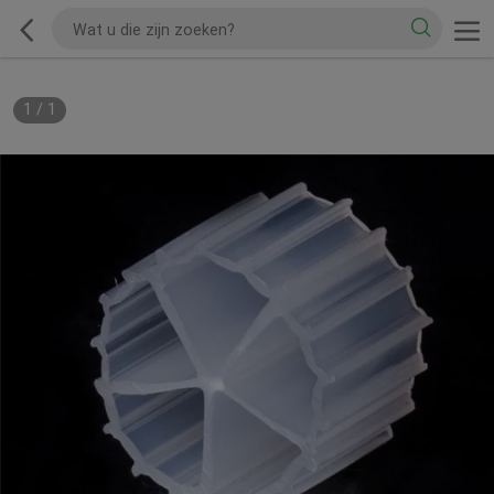
1
/
1