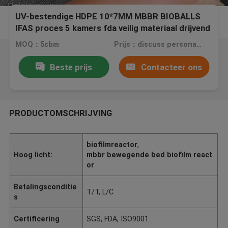
UV-bestendige HDPE 10*7MM MBBR BIOBALLS
IFAS proces 5 kamers fda veilig materiaal drijvend
medium goedkope prijs
MOQ：5cbm
Prijs：discuss personally
Beste prijs
Contacteer ons
PRODUCTOMSCHRIJVING
biofilmreactor
,
Hoog licht:
mbbr bewegende bed biofilm react
or
Betalingsconditie
T/T, L/C
s
Certificering
SGS, FDA, ISO9001