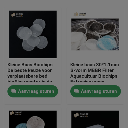
Kleine Baas Biochips
Kleine baas 30*1.1mm
De beste keuze voor
S-vorm MBBR Filter
verplaatsbare bed
Aquacultuur Biochips
biofilm reactor in de
Extrusieproces
aquacultuur
Huis
Aanvraag sturen
Aanvraag sturen
Producten
Ongeveer ons