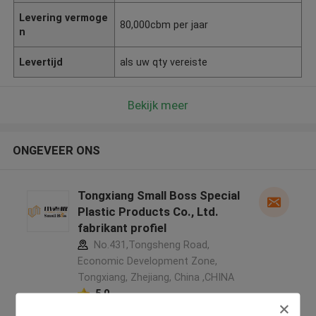
Levering vermoge
80,000cbm per jaar
n
Levertijd
als uw qty vereiste
Bekijk meer
ONGEVEER ONS
Tongxiang Small Boss Special
Plastic Products Co., Ltd.
fabrikant profiel
No.431,Tongsheng Road,
Economic Development Zone,
Tongxiang, Zhejiang, China ,CHINA
5.0
Geverifieerde Leverancier