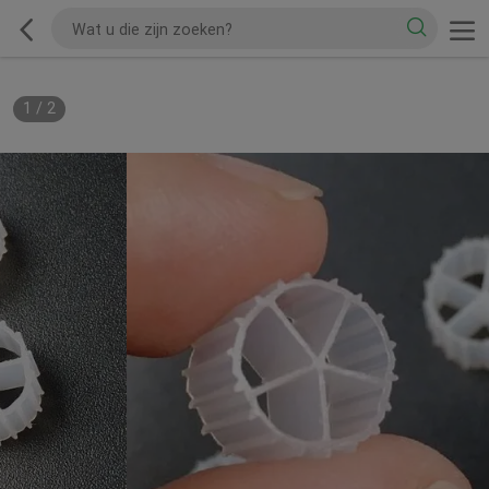
1
/
2