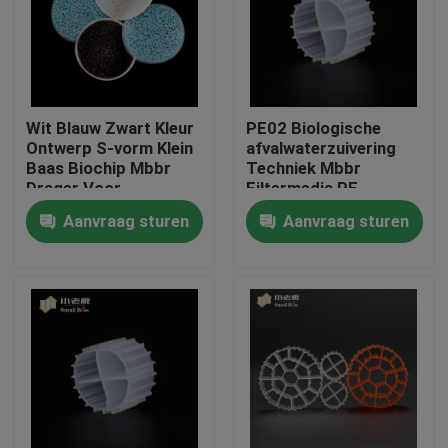
Fabrieksreis
Kwaliteitscontrole
Wit Blauw Zwart Kleur
PE02 Biologische
Ontwerp S-vorm Klein
afvalwaterzuivering
Baas Biochip Mbbr
Techniek Mbbr
Contacteer ons
Drager Voor
Filtermedia PE
Aquacultuurproject
Polymer materiaal
Aanvraag sturen
Aanvraag sturen
SBR Technologie
bloggen
Verzoek om een Citaat
MBBR-filtermedia
De biomedia van MBBR