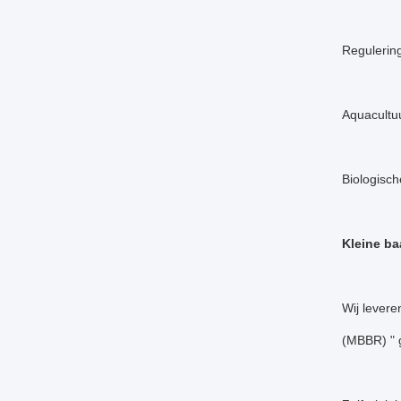
Regulering 
Aquacultuu
Biologisch
Kleine ba
Wij levere
(MBBR) " 