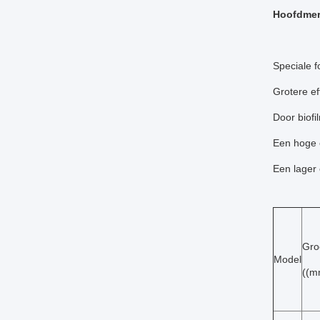
Hoofdmer
Speciale f
Grotere e
Door biofi
Een hoge e
Een lager 
Gro
Model
((m