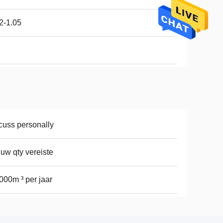
2-1.05
cuss personally
 uw qty vereiste
000m ³ per jaar