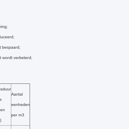
ming;
duceerd;
t bespaard;
it wordt verbeterd;
nsduur
Aantal
e
eenheden
ten
per m3
)