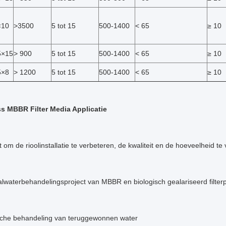
×10
>3500
5 tot 15
500-1400
< 65
≥ 10
5×15
> 900
5 tot 15
500-1400
< 65
≥ 10
5×8
> 1200
5 tot 15
500-1400
< 65
≥ 10
s MBBR Filter Media Applicatie
t om de rioolinstallatie te verbeteren, de kwaliteit en de hoeveelheid te
lwaterbehandelingsproject van MBBR en biologisch gealariseerd filter
che behandeling van teruggewonnen water