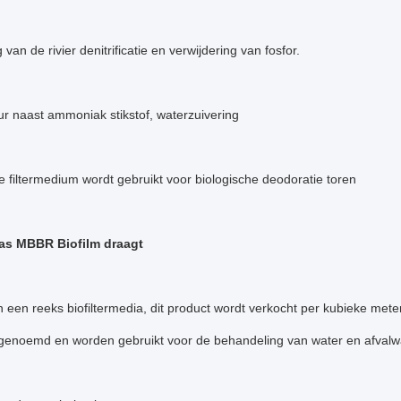
van de rivier denitrificatie en verwijdering van fosfor.
r naast ammoniak stikstof, waterzuivering
e filtermedium wordt gebruikt voor biologische deodoratie toren
as MBBR Biofilm draagt
n een reeks biofiltermedia, dit product wordt verkocht per kubieke me
genoemd en worden gebruikt voor de behandeling van water en afvalwa