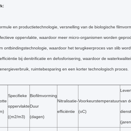
k:
ormule en productietechnologie, versnelling van de biologische filmvor
ffectieve oppervlakte, waardoor meer micro-organismen worden gepro
lm ontbindingstechnologie, waardoor het terugkeerproces van slib word
fficiëntie bij denitrificatie en defosforisering, waardoor de waterkwalite
energieverbruik, ruimtebesparing en een korter technologisch proces.
Leve
Specifieke
Biofilmvorming
otte
Nitralisatie-
Voorkeurstemperatuur
van d
oppervlakte
Duur
m)
efficiëntie
(oC)
diens
((m2/m3)
(dagen)
(jaren