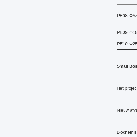
PE08
Φ5
PE09
Φ1
PE10
Φ2
Small Bos
Het projec
Nieuw afva
Biochemis