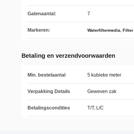
Gatenaantal:
7
Markeren:
,
Waterfiltermedia
Filte
Betaling en verzendvoorwaarden
Min. bestelaantal
5 kubieke meter
Verpakking Details
Geweven zak
Betalingscondities
T/T, L/C