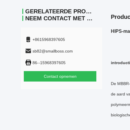
GERELATEERDE PRODUCTEN
Produc
NEEM CONTACT MET ONS OP.
HIPS-mat
+8615968397605
sb82@smallboss.com
86--15968397605
introduct
Contact opnemen
De MBBR-fi
de aard v
polymeerma
biologische