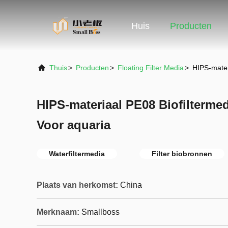
Huis
Producten
Thuis
>
Producten
>
Floating Filter Media
>
HIPS-mater
HIPS-materiaal PE08 Biofiltermed
Voor aquaria
Waterfiltermedia
Filter biobronnen
Plaats van herkomst:
China
Merknaam:
Smallboss