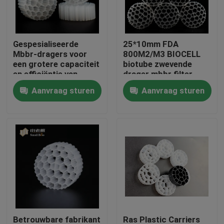
Fabrieksreis
Gespesialiseerde
25*10mm FDA
Mbbr-dragers voor
800M2/M3 BIOCELL
Kwaliteitscontrole
een grotere capaciteit
biotube zwevende
en efficiëntie van
drager mbbr filter
biologische
Aanvraag sturen
Aanvraag sturen
Contacteer ons
behandeling
bloggen
Verzoek om een Citaat
MBBR-filtermedia
De biomedia van MBBR
Betrouwbare fabrikant
Ras Plastic Carriers