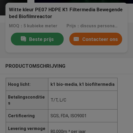
Witte kleur PE07 HDPE K1 Filtermedia Bewegende
bed Biofilmreactor
MOQ：5 kubieke meter
Prijs：discuss personally
Beste prijs
Contacteer ons
PRODUCTOMSCHRIJVING
Hoog licht:
k1 bio-media
,
k1 biofiltermedia
Betalingsconditie
T/T, L/C
s
Certificering
SGS, FDA, ISO9001
Levering vermoge
80,000m ³ per jaar