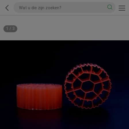
1
/
3