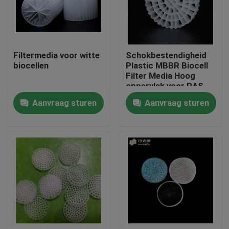
Fabrieksreis
Filtermedia voor witte
Schokbestendigheid
Kwaliteitscontrole
biocellen
Plastic MBBR Biocell
Filter Media Hoog
oppervlak voor RAS
Contacteer ons
Aanvraag sturen
Aanvraag sturen
bloggen
Verzoek om een Citaat
MBBR-filtermedia
De biomedia van MBBR