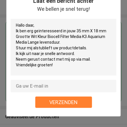
Laat een bericht achter
Bekijk meer
We bellen je snel terug!
Krijg de beste prijs voor
35 mm X 18 mm Grootte Wit
Kleur Biocell Filter Media K3
Aquarium Media Lange
levensduur
Doorgaan
VERZENDEN
Geadviseerde Producten