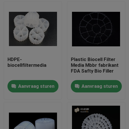
HDPE-
Plastic Biocell Filter
biocellfiltermedia
Media Mbbr fabrikant
FDA Safty Bio Filler
Aanvraag sturen
Aanvraag sturen
Huis
Producten
Ongeveer ons