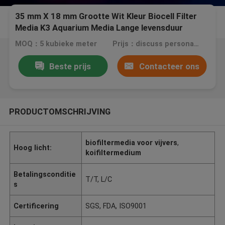
35 mm X 18 mm Grootte Wit Kleur Biocell Filter
Media K3 Aquarium Media Lange levensduur
MOQ：5 kubieke meter
Prijs：discuss personally
Beste prijs
Contacteer ons
PRODUCTOMSCHRIJVING
biofiltermedia voor vijvers
,
Hoog licht:
koifiltermedium
Betalingsconditie
T/T, L/C
s
Certificering
SGS, FDA, ISO9001