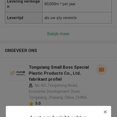
Levering vermoge
80,000m ³ per jaar
n
Levertijd
als uw qty vereiste
Bekijk meer
ONGEVEER ONS
Tongxiang Small Boss Special
Plastic Products Co., Ltd.
fabrikant profiel
No.431,Tongsheng Road,
Economic Development Zone,
Tongxiang, Zhejiang, China ,CHINA
5.0
Geverifieerde Leverancier