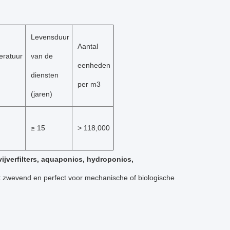
Levensduur
Aantal
eratuur
van de
eenheden
diensten
per m3
(jaren)
≥ 15
> 118,000
vijverfilters, aquaponics, hydroponics,
ht zwevend en perfect voor mechanische of biologische