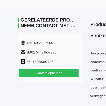
GERELATEERDE PRODUCTEN
Produc
NEEM CONTACT MET ONS OP.
MBBR Dra
+8615968397605
sb82@smallboss.com
Tongxiang 
86--15968397605
onderzoek
heeft same
Contact opnemen
Wuhan zul
Boss heeft
verkregen