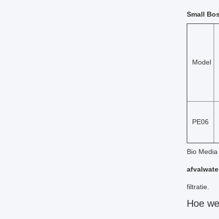
S
mall Bos
Model
PE06
Bio Media
afvalwate
filtratie.
Hoe we