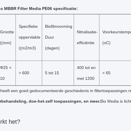
s MBBR Filter Media PE06 specificatie:
Specifieke
Biofilmvorming
Grootte
Nitralisatie-
Voorkeurstemp
oppervlakte
Duur
((mm)
efficiëntie
(oC)
((m2/m3)
(dagen)
Φ25 ×
400 tot en
> 600
5 tot 15
< 65
10
met 1200
 heeft een goed gedocumenteerde geschiedenis in filtertoepassingen.
r
rbehandeling, doe-het-zelf toepassingen, en meer.
Bio Media is lic
rkt het?