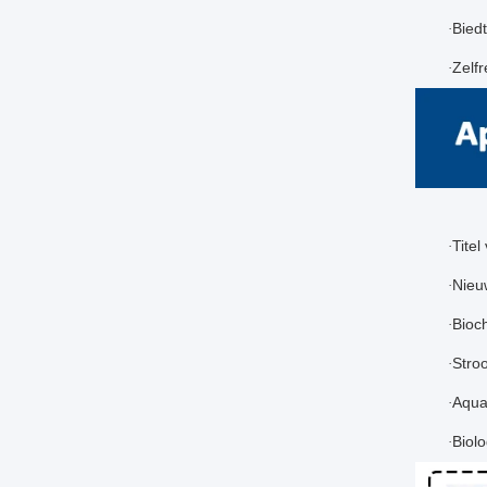
Bied
·
Zelf
·
Titel
·
Nieu
·
Bioc
·
Stroo
·
Aqua
·
Biolo
·