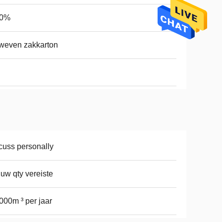
90%
weven zakkarton
cuss personally
 uw qty vereiste
000m ³ per jaar