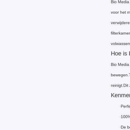
Bio Media P
voor het m
verwijdere
filterkame
volwassen 
Hoe is 
Bio Media 
bewegen.Te
reinigt.Di
Kenmer
Perfe
·
100%
·
De be
·