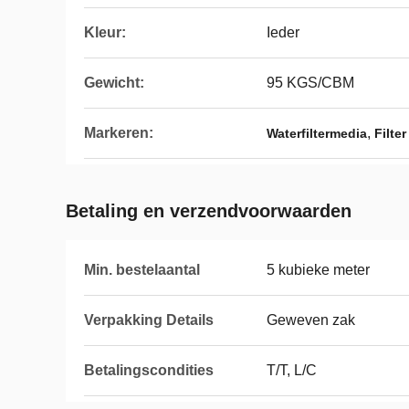
Kleur:
Ieder
Gewicht:
95 KGS/CBM
Markeren:
,
Waterfiltermedia
Filte
Betaling en verzendvoorwaarden
Min. bestelaantal
5 kubieke meter
Verpakking Details
Geweven zak
Betalingscondities
T/T, L/C