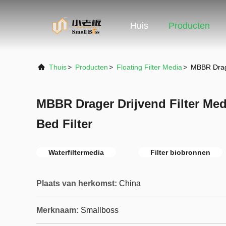
Huis
Producten
Thuis
>
Producten
>
Floating Filter Media
>
MBBR Drage
MBBR Drager Drijvend Filter Me
Bed Filter
Waterfiltermedia
Filter biobronnen
Plaats van herkomst:
China
Merknaam:
Smallboss