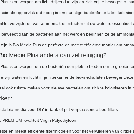
lus is ontworpen om licht drijvend te zijn en zich vrij te bewegen of stat
aximale oppervlak dat nodig is om gunstige bacteriën te laten kolonise
nHet verwijderen van ammoniak en nitrieten uit uw water is essentieel 
r beweegt gaan de bacteriën aan het werk en beginnen ze de ammoniak e
zijn is Bio Media Plus de perfecte en meest efficiënte manier om ammon
Bio Media Plus anders dan zelfreiniging?
Plus is ontworpen om de bacteriën een plek te bieden om te groeien en b
rwijl water en lucht in je filterkamer de bio-media laten bewegenDeze c
t zal ook ruimte maken voor nieuwe bacteriën om zich te koloniseren in
ken:
cte bio-media voor DIY in-tank of put verplaatsende bed filters
 PREMIUM Kwaliteit Virgin Polyethyleen.
ste en meest efficiënte filtermiddelen voor het verwijderen van giftige