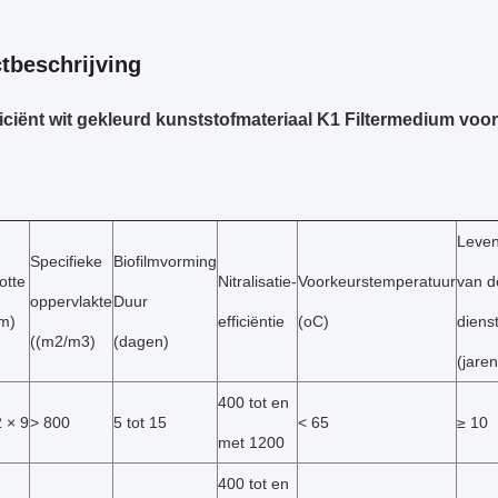
tbeschrijving
iciënt wit gekleurd kunststofmateriaal K1 Filtermedium voor
Leve
Specifieke
Biofilmvorming
otte
Nitralisatie-
Voorkeurstemperatuur
van d
oppervlakte
Duur
m)
efficiëntie
(oC)
diens
((m2/m3)
(dagen)
(jaren
400 tot en
 × 9
> 800
5 tot 15
< 65
≥ 10
met 1200
400 tot en