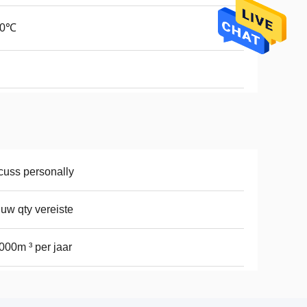
60℃
cuss personally
 uw qty vereiste
000m ³ per jaar