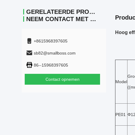
GERELATEERDE PRODUCTEN
Produc
NEEM CONTACT MET ONS OP.
Hoog eff
+8615968397605
sb82@smallboss.com
86--15968397605
Gro
Contact opnemen
Model
((m
PE01
Φ12