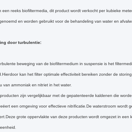
n een reeks biofiltermedia, dit product wordt verkocht per kubieke me
genoemd en worden gebruikt voor de behandeling van water en afvalwa
ging door turbulentie:
rbulente beweging van de biofiltermedium in suspensie is het filtermed
Hierdoor kan het filter optimale effectiviteit bereiken zonder de storin
u van ammoniak en nitriet in het water.
producten zijn vergelijkbaar met de gepatenteerde kaldenen die worden 
eëert een omgeving voor effectieve nitrificatie.De waterstroom wordt 
eert.Deze grote oppervlakte van deze producten wordt omgezet in een kl
e-eenheid.