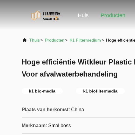
Huis
Producten
Thuis
>
Producten
>
K1 Filtermedium
>
Hoge efficiënti
Hoge efficiëntie Witkleur Plastic 
Voor afvalwaterbehandeling
k1 bio-media
k1 biofiltermedia
Plaats van herkomst:
China
Merknaam:
Smallboss