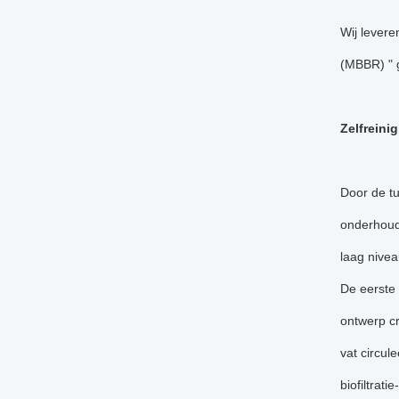
Wij levere
(MBBR) " 
Zelfreini
Door de tu
onderhoud.
laag nivea
De eerste 
ontwerp cr
vat circul
biofiltrati