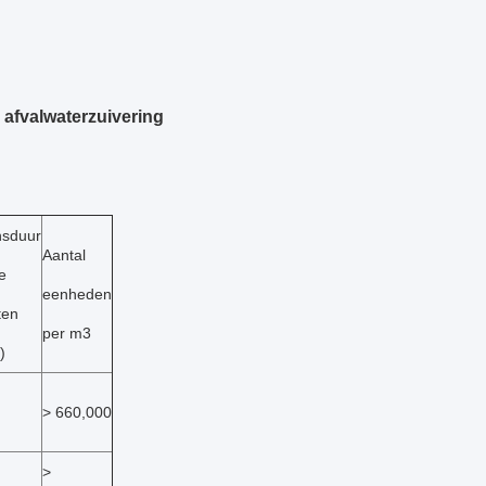
 afvalwaterzuivering
nsduur
Aantal
e
eenheden
ten
per m3
)
> 660,000
>