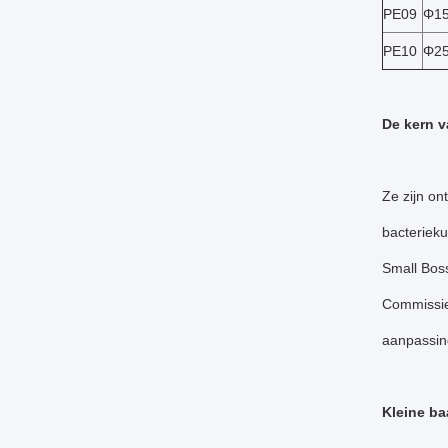
PE09
Φ1
PE10
Φ2
De kern v
Ze zijn o
bacterieku
Small Boss
Commissie 
aanpassin
Kleine ba