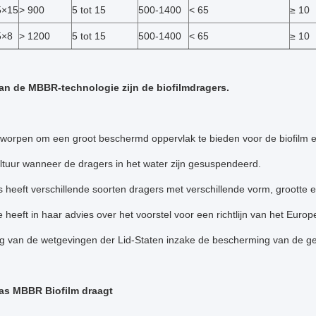
5×15
> 900
5 tot 15
500-1400
< 65
≥ 10
5×8
> 1200
5 tot 15
500-1400
< 65
≥ 10
an de MBBR-technologie zijn de biofilmdragers.
ntworpen om een groot beschermd oppervlak te bieden voor de biofilm 
ltuur wanneer de dragers in het water zijn gesuspendeerd.
 heeft verschillende soorten dragers met verschillende vorm, grootte
heeft in haar advies over het voorstel voor een richtlijn van het Eur
g van de wetgevingen der Lid-Staten inzake de bescherming van de gez
as MBBR Biofilm draagt