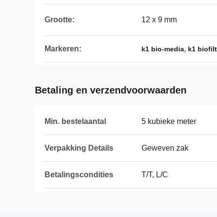
Grootte:
12 x 9 mm
Markeren:
,
k1 bio-media
k1 biofi
Betaling en verzendvoorwaarden
Min. bestelaantal
5 kubieke meter
Verpakking Details
Geweven zak
Betalingscondities
T/T, L/C