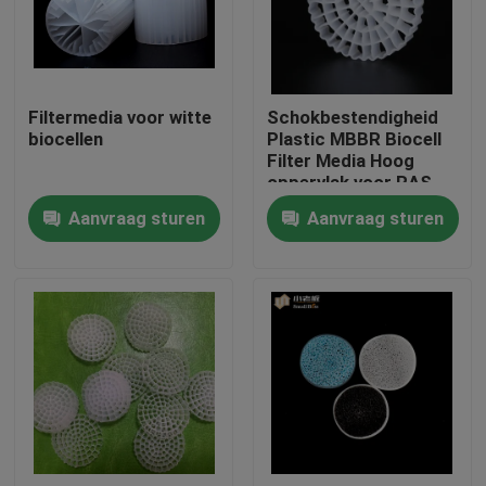
Fabrieksreis
Filtermedia voor witte
Schokbestendigheid
Kwaliteitscontrole
biocellen
Plastic MBBR Biocell
Filter Media Hoog
oppervlak voor RAS
Contacteer ons
Aanvraag sturen
Aanvraag sturen
bloggen
Verzoek om een Citaat
MBBR-filtermedia
De biomedia van MBBR