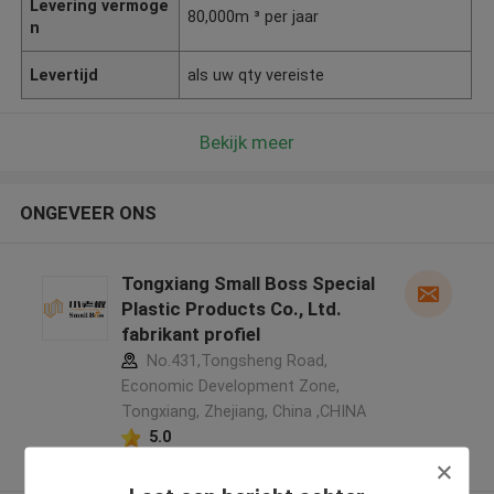
Levering vermoge
80,000m ³ per jaar
n
Levertijd
als uw qty vereiste
Bekijk meer
ONGEVEER ONS
Tongxiang Small Boss Special
Plastic Products Co., Ltd.
fabrikant profiel
No.431,Tongsheng Road,
Economic Development Zone,
Tongxiang, Zhejiang, China ,CHINA
5.0
Geverifieerde Leverancier