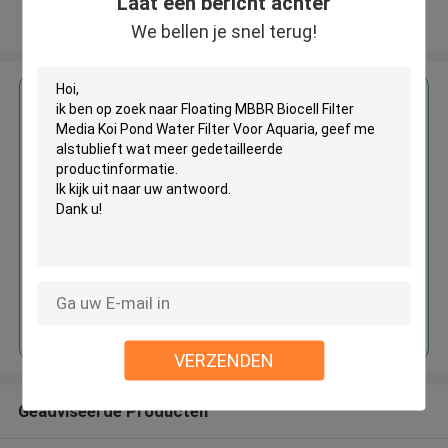
Laat een bericht achter
Bekijk meer
We bellen je snel terug!
Krijg de beste prijs voor
Floating MBBR Biocell Filter
Media Koi Pond Water Filter
Voor Aquaria
Doorgaan
VERZENDEN
Geadviseerde Producten