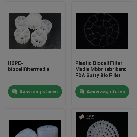
HDPE-
Plastic Biocell Filter
biocellfiltermedia
Media Mbbr fabrikant
FDA Safty Bio Filler
Aanvraag sturen
Aanvraag sturen
Huis
Producten
Ongeveer ons