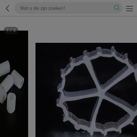
1
/
3