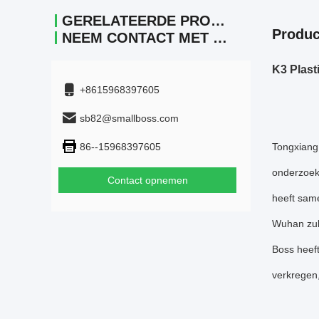
GERELATEERDE PRODUCTEN
Produc
NEEM CONTACT MET ONS OP.
K3 Plast
+8615968397605
sb82@smallboss.com
86--15968397605
Tongxiang 
onderzoek
Contact opnemen
heeft same
Wuhan zul
Boss heeft
verkregen