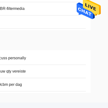
R-filtermedia
cuss personally
 uw qty vereiste
0cbm per dag