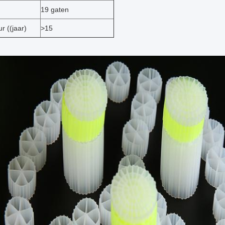
19 gaten
r ((jaar)
>15