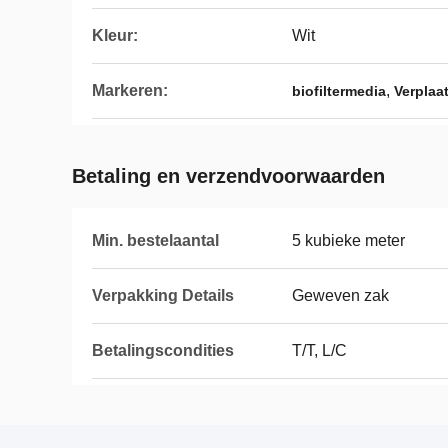
Kleur:
Wit
Markeren:
,
biofiltermedia
Verplaa
Betaling en verzendvoorwaarden
Min. bestelaantal
5 kubieke meter
Verpakking Details
Geweven zak
Betalingscondities
T/T, L/C