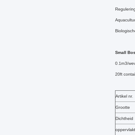
Regulering 
Aquacultuu
Biologisch
Small Bo
0.1m3/wev
20ft cont
Artikel nr.
Grootte
Dichtheid
oppervlak