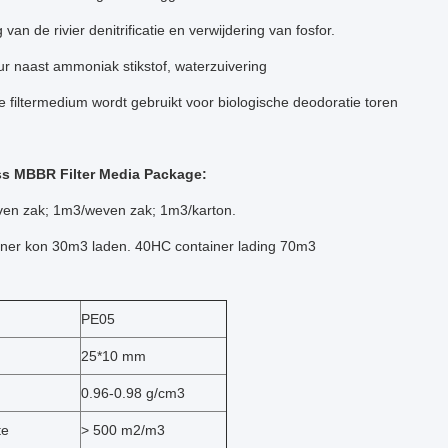
van de rivier denitrificatie en verwijdering van fosfor.
r naast ammoniak stikstof, waterzuivering
e filtermedium wordt gebruikt voor biologische deodoratie toren
ss MBBR Filter Media Package:
en zak; 1m3/weven zak; 1m3/karton.
ainer kon 30m3 laden. 40HC container lading 70m3
PE05
25*10 mm
0.96-0.98 g/cm3
te
> 500 m2/m3