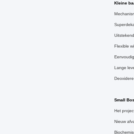
Kleine ba
Mechanism
Superdeka
Uitsteken
Flexible w
Eenvoudig
Lange lev
Deoxidere
Small Bos
Het projec
Nieuw afva
Biochemis