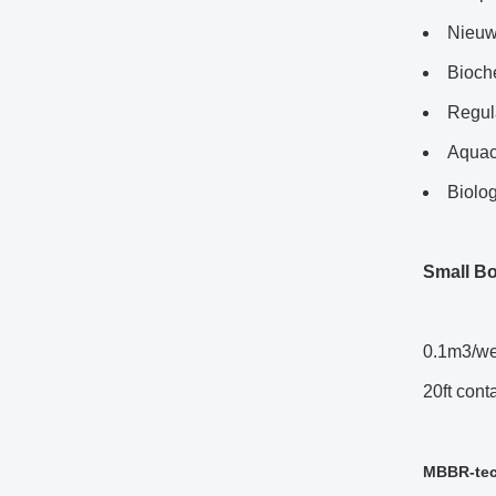
Nieuw
Bioch
Regula
Aquacu
Biolog
Small Bo
0.1m3/we
20ft con
MBBR-tec