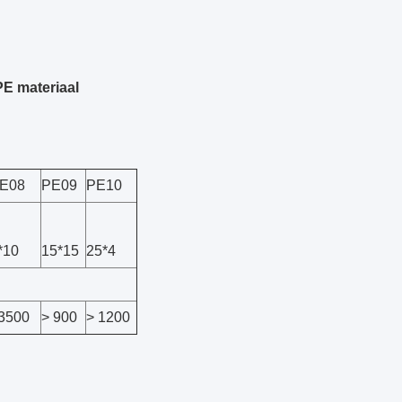
E materiaal
E08
PE09
PE10
*10
15*15
25*4
3500
> 900
> 1200