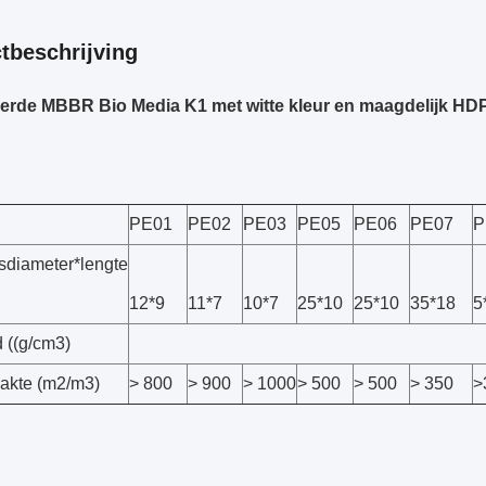
tbeschrijving
erde MBBR Bio Media K1 met witte kleur en maagdelijk HDP
PE01
PE02
PE03
PE05
PE06
PE07
P
sdiameter*lengte
12*9
11*7
10*7
25*10
25*10
35*18
5
 ((g/cm3)
akte (m2/m3)
> 800
> 900
> 1000
> 500
> 500
> 350
>