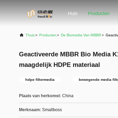
Huis
Producten
Thuis
>
Producten
>
De Biomedia Van MBBR
>
Geacti
Geactiveerde MBBR Bio Media K1
maagdelijk HDPE materiaal
hdpe filtermedia
bewegende media filt
Plaats van herkomst:
China
Merknaam:
Smallboss