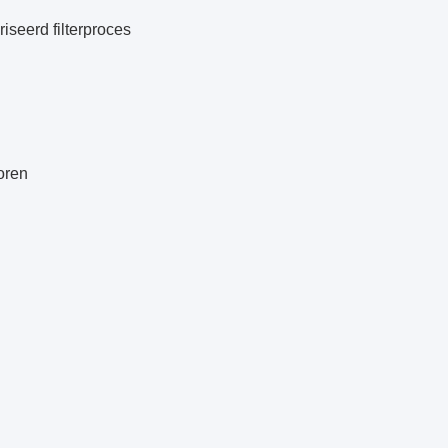
seerd filterproces
oren