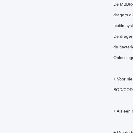
De MBBR-te
dragers di
biofilmsys
De dragers
de bacteri
Oplossing
+ Voor nie
BOD/COD e
+ Als een
+ Om de h