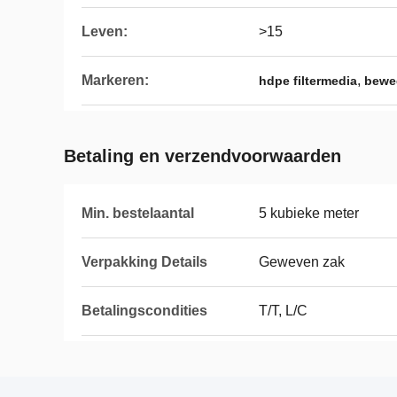
Leven:
>15
Markeren:
,
hdpe filtermedia
beweg
Betaling en verzendvoorwaarden
Min. bestelaantal
5 kubieke meter
Verpakking Details
Geweven zak
Betalingscondities
T/T, L/C