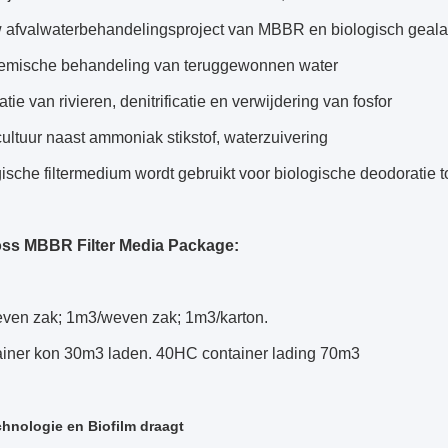
 afvalwaterbehandelingsproject van MBBR en biologisch gealari
emische behandeling van teruggewonnen water
tie van rivieren, denitrificatie en verwijdering van fosfor
ltuur naast ammoniak stikstof, waterzuivering
ische filtermedium wordt gebruikt voor biologische deodoratie t
ss MBBR Filter Media Package:
ven zak; 1m3/weven zak; 1m3/karton.
tainer kon 30m3 laden. 40HC container lading 70m3
hnologie en
Biofilm draagt