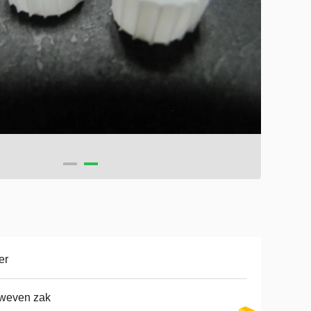
er
weven zak