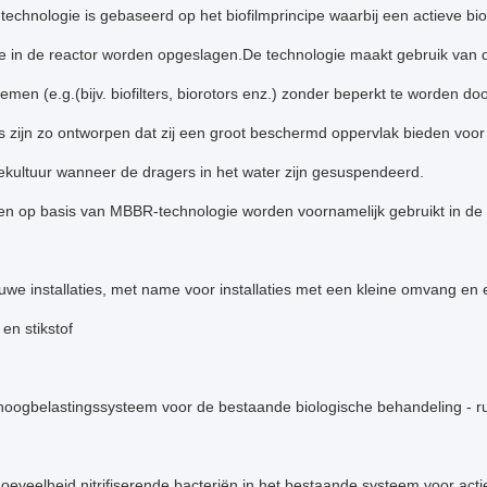
chnologie is gebaseerd op het biofilmprincipe waarbij een actieve biof
e in de reactor worden opgeslagen.De technologie maakt gebruik van d
temen (e.g.(bijv. biofilters, biorotors enz.) zonder beperkt te worden d
 zijn zo ontworpen dat zij een groot beschermd oppervlak bieden voo
ekultuur wanneer de dragers in het water zijn gesuspendeerd.
en op basis van MBBR-technologie worden voornamelijk gebruikt in de
uwe installaties, met name voor installaties met een kleine omvang en
n stikstof
 hoogbelastingssysteem voor de bestaande biologische behandeling - r
oeveelheid nitrifiserende bacteriën in het bestaande systeem voor ac