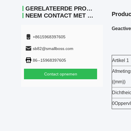
GERELATEERDE PRODUCTEN
Produc
NEEM CONTACT MET ONS OP.
Geactive
+8615968397605
sb82@smallboss.com
86--15968397605
Artikel 1
Afmeting
Contact opnemen
((mm))
Dichtheid
0Oppervl