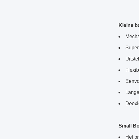
Kleine b
Mecha
Super
Uitst
Flexib
Eenvo
Lange
Deoxi
Small Bo
Het pr