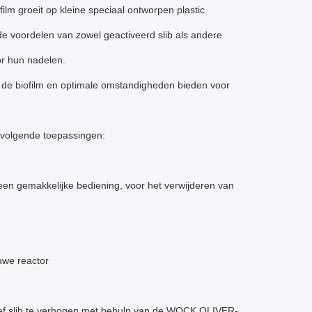
ilm groeit op kleine speciaal ontworpen plastic
e voordelen van zowel geactiveerd slib als andere
oor hun nadelen.
r de biofilm en optimale omstandigheden bieden voor
 volgende toepassingen:
 een gemakkelijke bediening, voor het verwijderen van
uwe reactor
tief slib te verhogen met behulp van de WOCK OLIVER-