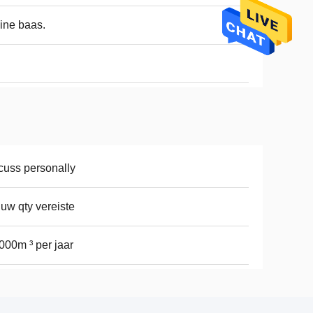
ine baas.
cuss personally
 uw qty vereiste
000m ³ per jaar