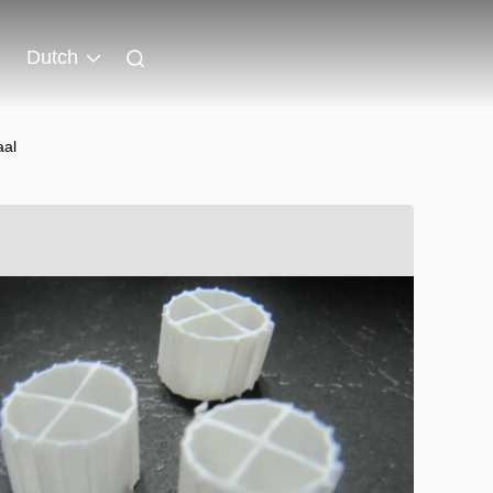
Dutch
aal