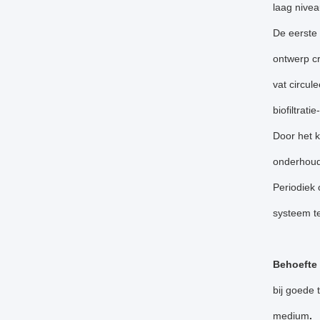
laag nivea
De eerste 
ontwerp cr
vat circul
biofiltrati
Door het k
onderhoud.
Periodiek 
systeem t
Behoefte
bij goede 
medium
.