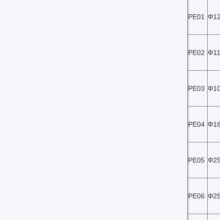
PE01
Φ12
PE02
Φ11
PE03
Φ10
PE04
Φ1
PE05
Φ2
PE06
Φ2