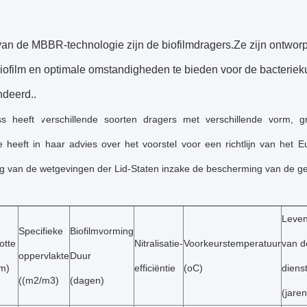
van de MBBR-technologie zijn de biofilmdragers.Ze zijn ontwo
iofilm en optimale omstandigheden te bieden voor de bacterieku
deerd..
s heeft verschillende soorten dragers met verschillende vorm, g
 heeft in haar advies over het voorstel voor een richtlijn van het
g van de wetgevingen der Lid-Staten inzake de bescherming van de gez
Leve
Specifieke
Biofilmvorming
otte
Nitralisatie-
Voorkeurstemperatuur
van d
oppervlakte
Duur
m)
efficiëntie
(oC)
diens
((m2/m3)
(dagen)
(jaren