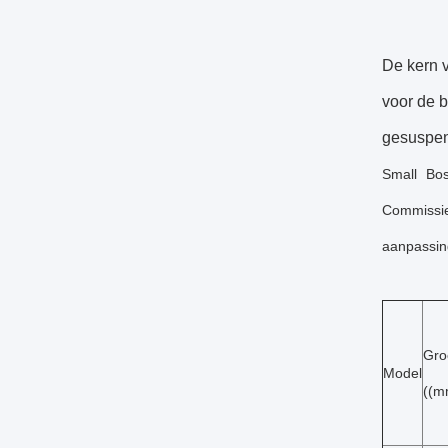
De kern 
voor de b
gesuspen
Small Bos
Commissie
aanpassin
Gro
Model
((m