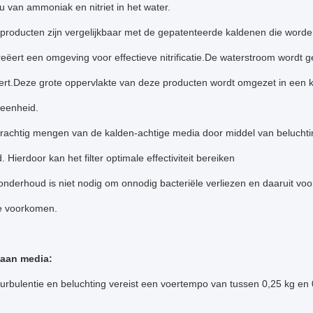
u van ammoniak en nitriet in het water.
producten zijn vergelijkbaar met de gepatenteerde kaldenen die worden 
eëert een omgeving voor effectieve nitrificatie.De waterstroom wordt 
eert.Deze grote oppervlakte van deze producten wordt omgezet in een kl
e-eenheid.
rachtig mengen van de kalden-achtige media door middel van beluchtin
 Hierdoor kan het filter optimale effectiviteit bereiken
onderhoud is niet nodig om onnodig bacteriële verliezen en daaruit voo
e voorkomen.
 aan media:
turbulentie en beluchting vereist een voertempo van tussen 0,25 kg en