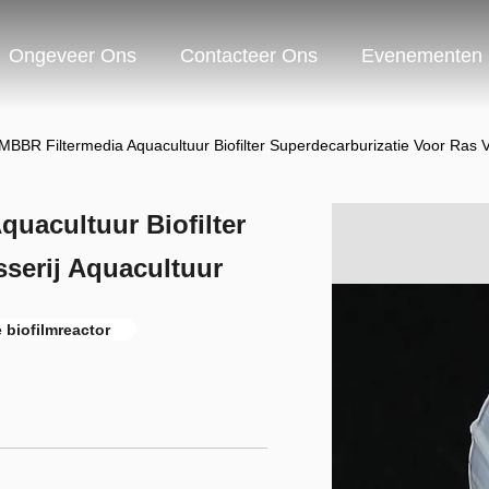
Ongeveer Ons
Contacteer Ons
Evenementen
MBBR Filtermedia Aquacultuur Biofilter Superdecarburizatie Voor Ras V
uacultuur Biofilter
sserij Aquacultuur
 biofilmreactor