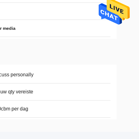
r media
cuss personally
 uw qty vereiste
0cbm per dag