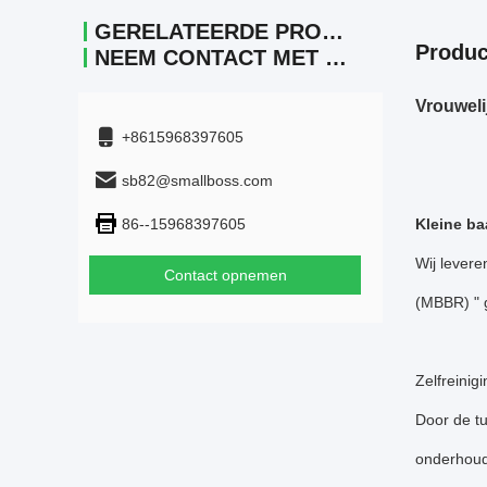
GERELATEERDE PRODUCTEN
Produc
NEEM CONTACT MET ONS OP.
Vrouweli
+8615968397605
sb82@smallboss.com
86--15968397605
Kleine ba
Wij levere
Contact opnemen
(MBBR) " 
Zelfreinigi
Door de tu
onderhoud.