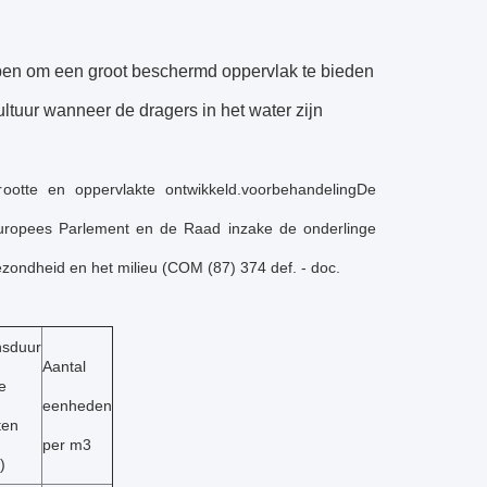
rpen om een groot beschermd oppervlak te bieden
ltuur wanneer de dragers in het water zijn
rootte en oppervlakte ontwikkeld.voorbehandelingDe
 Europees Parlement en de Raad inzake de onderlinge
ondheid en het milieu (COM (87) 374 def. - doc.
nsduur
Aantal
e
eenheden
ten
per m3
)