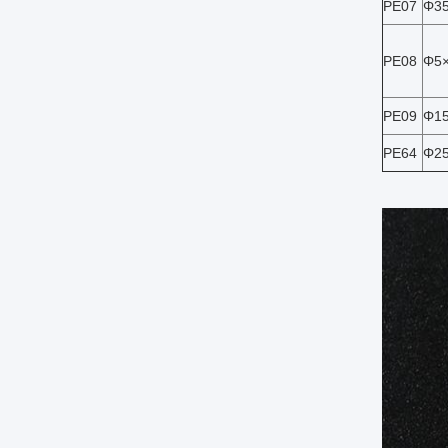
PE07
Φ3
PE08
Φ5
PE09
Φ1
PE64
Φ2