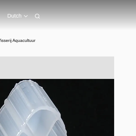
Dutch
isserij Aquacultuur