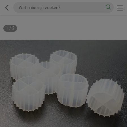
1
/
2