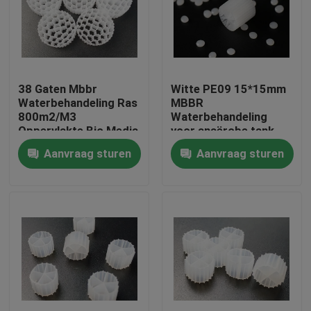
Fabrieksreis
Kwaliteitscontrole
38 Gaten Mbbr
Witte PE09 15*15mm
Waterbehandeling Ras
MBBR
800m2/M3
Waterbehandeling
Contacteer ons
Oppervlakte Bio Media
voor anaërobe tank
Aanvraag sturen
Aanvraag sturen
bloggen
Verzoek om een Citaat
MBBR-filtermedia
De biomedia van MBBR