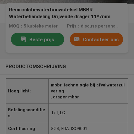
Recirculatiewaterbouwstelsel MBBR
Waterbehandeling Drijvende drager 11*7mm
MOQ：5 kubieke meter
Prijs：discuss personally
Beste prijs
Contacteer ons
PRODUCTOMSCHRIJVING
mbbr-technologie bij afvalwaterzui
Hoog licht:
vering
,
drager mbbr
Betalingsconditie
T/T, LC
s
Certificering
SGS, FDA, ISO9001