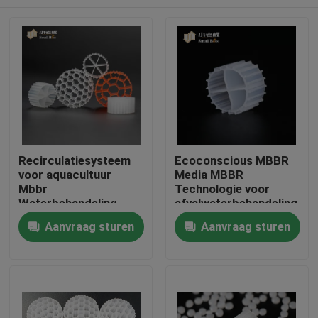
Recirculatiesysteem
Ecoconscious MBBR
voor aquacultuur
Media MBBR
Mbbr
Technologie voor
Waterbehandeling
afvalwaterbehandeling
Drijvende drager
Huis
Aanvraag sturen
Aanvraag sturen
Producten
Ongeveer ons