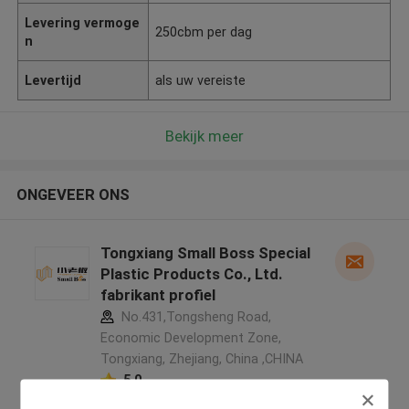
Levering vermoge
250cbm per dag
n
Levertijd
als uw vereiste
Bekijk meer
ONGEVEER ONS
Tongxiang Small Boss Special
Plastic Products Co., Ltd.
fabrikant profiel
No.431,Tongsheng Road,
Economic Development Zone,
Tongxiang, Zhejiang, China ,CHINA
5.0
Geverifieerde Leverancier