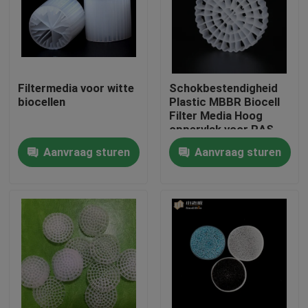
Fabrieksreis
Kwaliteitscontrole
Filtermedia voor witte
Schokbestendigheid
biocellen
Plastic MBBR Biocell
Filter Media Hoog
Contacteer ons
oppervlak voor RAS
Aanvraag sturen
Aanvraag sturen
bloggen
Verzoek om een Citaat
MBBR-filtermedia
De biomedia van MBBR