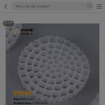
2
/
5