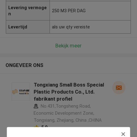
Levering vermoge
250 M3 PER DAG
n
Levertijd
als uw qty vereiste
Bekijk meer
ONGEVEER ONS
Tongxiang Small Boss Special
Plastic Products Co., Ltd.
fabrikant profiel
No.431,Tongsheng Road,
Economic Development Zone,
Tongxiang, Zhejiang, China ,CHINA
5.0
Geverifieerde Leverancier