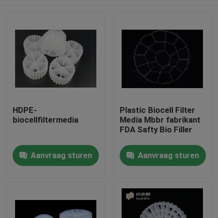
HDPE-
Plastic Biocell Filter
biocellfiltermedia
Media Mbbr fabrikant
FDA Safty Bio Filler
Huis
Aanvraag sturen
Aanvraag sturen
Producten
Ongeveer ons