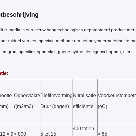
tbeschrijving
ilter media is een nieuw hoogtechnologisch gepatenteerd product met 
oor middel van een speciale methode om het polymeermateriaal te modi
een groot specifiek oppervlak, goede hydrofiele eigenschappen, sterk.
tie:
rootte
Oppervlakte
Biofilmvorming
Nitralisatie-
Voorkeurstempera
(mm)
((m2/m3)
Duur (dagen)
efficiëntie
(oC)
400 tot en
12 × 9
> 800
5 tot 15
< 65