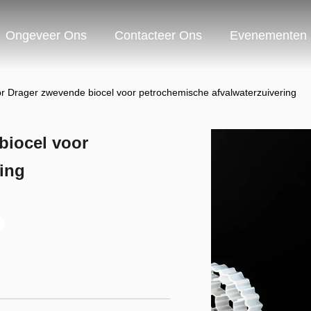
Ongeveer Ons
Contacteer Ons
Evenementen
 Drager zwevende biocel voor petrochemische afvalwaterzuivering
biocel voor
ing