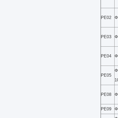
PE02
Φ
PE03
Φ
PE04
Φ
Φ
PE05
1
PE08
Φ
PE09
Φ