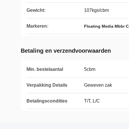
Gewicht:
107kgs/cbm
Markeren:
Floating Media Mbbr Ca
Betaling en verzendvoorwaarden
Min. bestelaantal
5cbm
Verpakking Details
Geweven zak
Betalingscondities
T/T, L/C