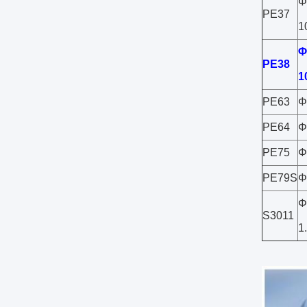
Φ
PE37
1
Φ
PE38
1
PE63
Φ
PE64
Φ
PE75
Φ
PE79S
Φ
Φ
S3011
1