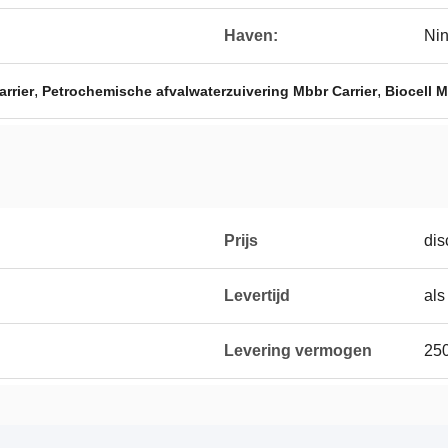
Haven:
Nin
,
,
rrier
Petrochemische afvalwaterzuivering Mbbr Carrier
Biocell 
Prijs
dis
Levertijd
als
Levering vermogen
25