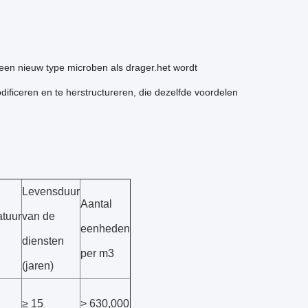
een nieuw type microben als drager.het wordt
ficeren en te herstructureren, die dezelfde voordelen
Levensduur
Aantal
tuur
van de
eenheden
diensten
per m3
(jaren)
≥ 15
> 630,000