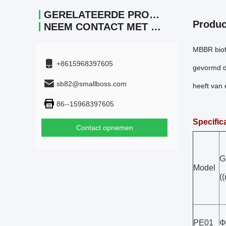
GERELATEERDE PRODUCTEN
Produc
NEEM CONTACT MET ONS OP.
MBBR biof
+8615968397605
gevormd d
sb82@smallboss.com
heeft van 
86--15968397605
Specifica
Contact opnemen
G
Model
(
PE01
Φ