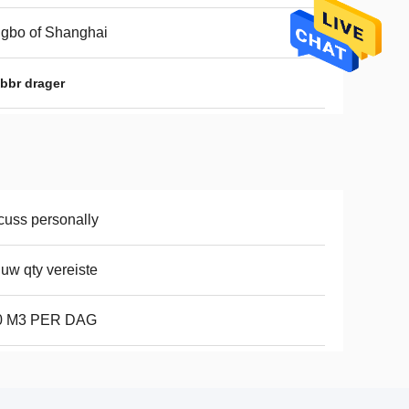
gbo of Shanghai
Mbbr drager
cuss personally
 uw qty vereiste
0 M3 PER DAG