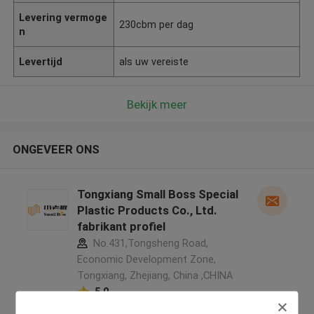
Levering vermoge
230cbm per dag
n
Levertijd
als uw vereiste
Bekijk meer
ONGEVEER ONS
Tongxiang Small Boss Special
Plastic Products Co., Ltd.
fabrikant profiel
No.431,Tongsheng Road,
Economic Development Zone,
Tongxiang, Zhejiang, China ,CHINA
5.0
Geverifieerde Leverancier