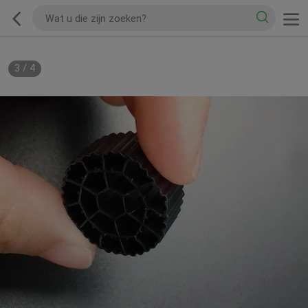
3
/
4