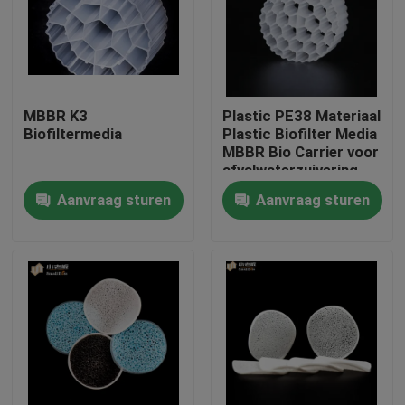
Fabrieksreis
Kwaliteitscontrole
MBBR K3
Plastic PE38 Materiaal
Biofiltermedia
Plastic Biofilter Media
MBBR Bio Carrier voor
Contacteer ons
afvalwaterzuivering
Aanvraag sturen
Aanvraag sturen
bloggen
Verzoek om een Citaat
MBBR-filtermedia
De biomedia van MBBR