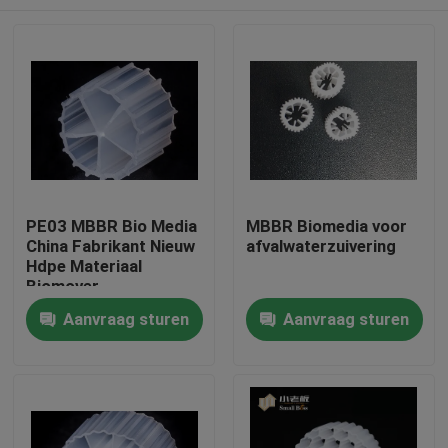
PE03 MBBR Bio Media
MBBR Biomedia voor
China Fabrikant Nieuw
afvalwaterzuivering
Hdpe Materiaal
Biomover
Huis
Aanvraag sturen
Aanvraag sturen
Producten
Ongeveer ons