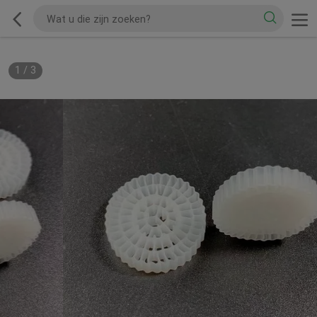
1
/
3