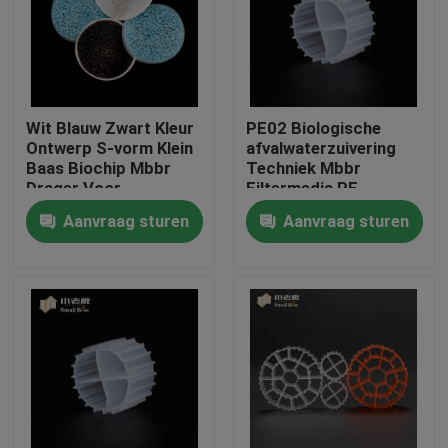
Fabrieksreis
Kwaliteitscontrole
Wit Blauw Zwart Kleur
PE02 Biologische
Ontwerp S-vorm Klein
afvalwaterzuivering
Baas Biochip Mbbr
Techniek Mbbr
Contacteer ons
Drager Voor
Filtermedia PE
Aquacultuurproject
Polymer materiaal
Aanvraag sturen
Aanvraag sturen
SBR Technologie
bloggen
Verzoek om een Citaat
MBBR-filtermedia
De biomedia van MBBR