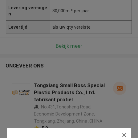
Levering vermoge
80,000m ³ per jaar
n
Levertijd
als uw qty vereiste
Bekijk meer
ONGEVEER ONS
Tongxiang Small Boss Special
Plastic Products Co., Ltd.
fabrikant profiel
No.431,Tongsheng Road,
Economic Development Zone,
Tongxiang, Zhejiang, China ,CHINA
5.0
Geverifieerde Leverancier