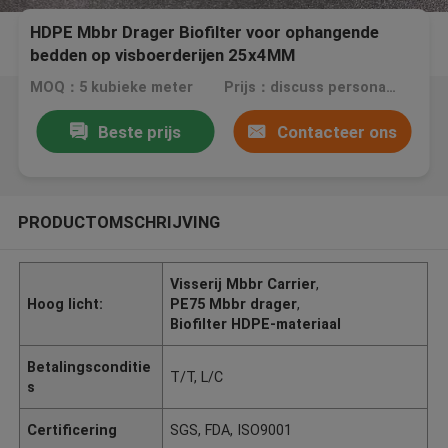
HDPE Mbbr Drager Biofilter voor ophangende
bedden op visboerderijen 25x4MM
MOQ：5 kubieke meter
Prijs：discuss personally
Beste prijs
Contacteer ons
PRODUCTOMSCHRIJVING
Visserij Mbbr Carrier
,
Hoog licht:
PE75 Mbbr drager
,
Biofilter HDPE-materiaal
Betalingsconditie
T/T, L/C
s
Certificering
SGS, FDA, ISO9001