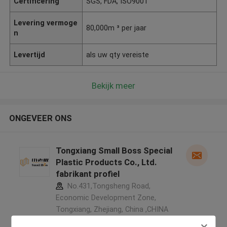
Certificering
SGS, FDA, ISO9001
Levering vermoge
80,000m ³ per jaar
n
Levertijd
als uw qty vereiste
Bekijk meer
ONGEVEER ONS
Tongxiang Small Boss Special
Plastic Products Co., Ltd.
fabrikant profiel
No.431,Tongsheng Road,
Economic Development Zone,
Tongxiang, Zhejiang, China ,CHINA
5.0