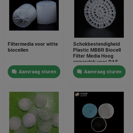
Fabrieksreis
Kwaliteitscontrole
Filtermedia voor witte
Schokbestendigheid
biocellen
Plastic MBBR Biocell
Contacteer ons
Filter Media Hoog
oppervlak voor RAS
Aanvraag sturen
Aanvraag sturen
bloggen
Verzoek om een Citaat
MBBR-filtermedia
De biomedia van MBBR