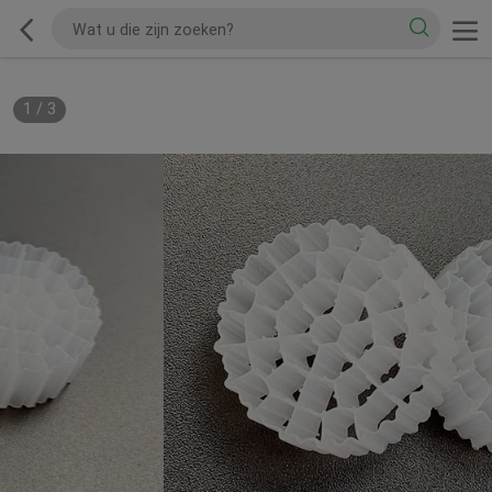
1
/
3