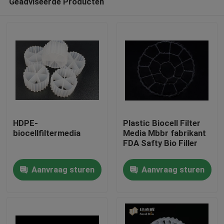
Geadviseerde Producten
HDPE-
Plastic Biocell Filter
biocellfiltermedia
Media Mbbr fabrikant
FDA Safty Bio Filler
Huis
Aanvraag sturen
Aanvraag sturen
Producten
Ongeveer ons