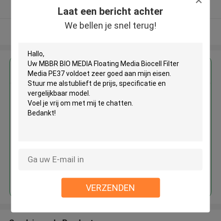
Geverifieerde Leverancier
Laat een bericht achter
We bellen je snel terug!
Bekijk meer
Krijg de beste prijs voor
MBBR BIO MEDIA Floating Media
Biocell Filter Media PE37
Doorgaan
VERZENDEN