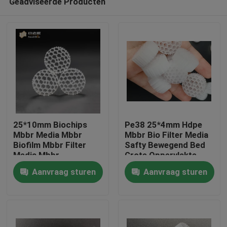
Geadviseerde Producten
25*10mm Biochips
Pe38 25*4mm Hdpe
Mbbr Media Mbbr
Mbbr Bio Filter Media
Biofilm Mbbr Filter
Safty Bewegend Bed
Media Mbbr
Grote Oppervlakte
Huis
Technologie
Aanvraag sturen
Aanvraag sturen
Producten
Ongeveer ons