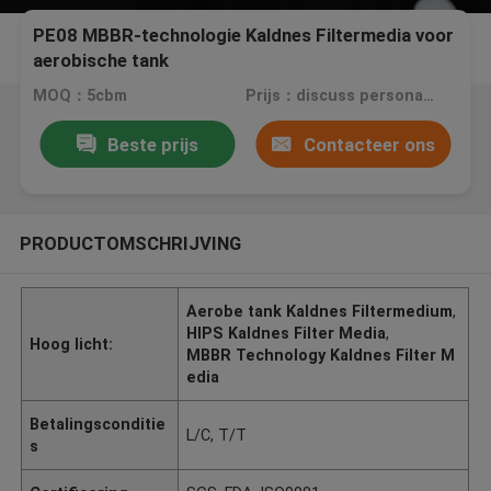
PE08 MBBR-technologie Kaldnes Filtermedia voor
aerobische tank
MOQ：5cbm
Prijs：discuss personally
Beste prijs
Contacteer ons
PRODUCTOMSCHRIJVING
Aerobe tank Kaldnes Filtermedium
,
HIPS Kaldnes Filter Media
,
Hoog licht:
MBBR Technology Kaldnes Filter M
edia
Betalingsconditie
L/C, T/T
s