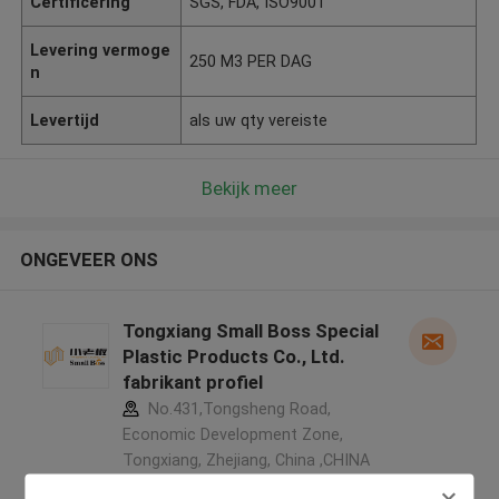
Certificering
SGS, FDA, ISO9001
Levering vermoge
250 M3 PER DAG
n
Levertijd
als uw qty vereiste
Bekijk meer
ONGEVEER ONS
Tongxiang Small Boss Special
Plastic Products Co., Ltd.
fabrikant profiel
No.431,Tongsheng Road,
Economic Development Zone,
Tongxiang, Zhejiang, China ,CHINA
5.0