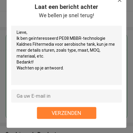
Geverifieerde Leverancier
Laat een bericht achter
We bellen je snel terug!
Bekijk meer
Krijg de beste prijs voor
PE08 MBBR-technologie
Kaldnes Filtermedia voor
aerobische tank
Doorgaan
VERZENDEN