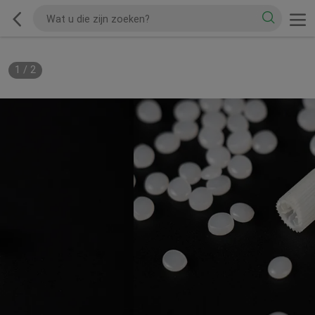
1
/
2