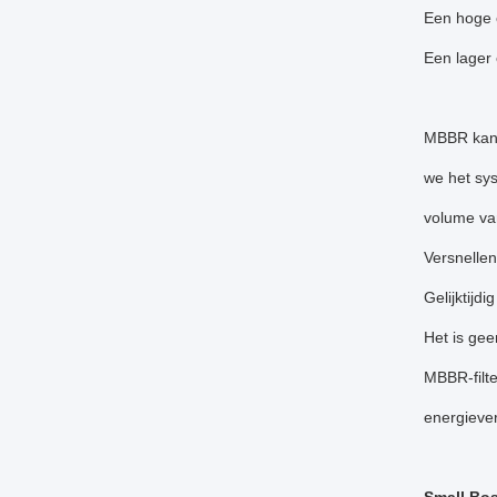
Een hoge e
Een lager 
MBBR kan w
we het sy
volume van
Versnellen
Gelijktijdi
Het is ge
MBBR-filte
energiever