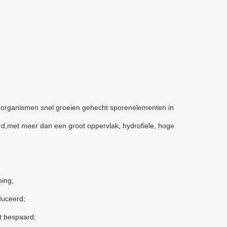
-organismen snel groeien gehecht sporenelementen in
rd,met meer dan een groot oppervlak, hydrofiele, hoge
ming;
duceerd;
t bespaard;