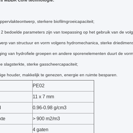
ss MBBR Core technologie:
ppervlakteontwerp, sterkere biofilmgroeicapaciteit;
t 2 bedoelde parameters zijn van toepassing op het gebruik van de vo
werp van structuur en vorm volgens hydromechanica, sterke driedimens
ging van hydrofiele groepen en andere sporenelementen duurt de vormi
e slagsterkte, sterke gasscheercapaciteit;
ge houder, makkelijk te genezen, energie en ruimte besparen.
.
PE02
11 x 7 mm
d
0.96-0.98 g/cm3
kte
> 900 m2/m3
4 gaten