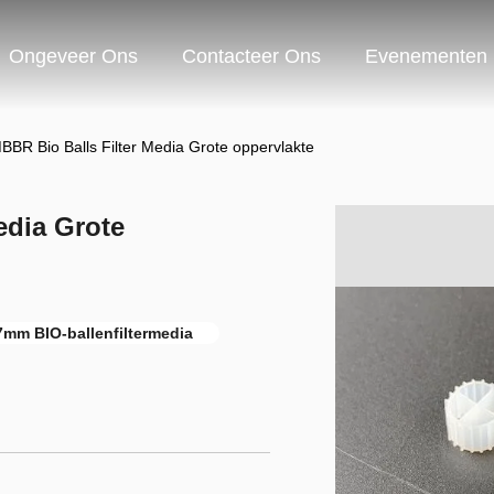
Ongeveer Ons
Contacteer Ons
Evenementen
BR Bio Balls Filter Media Grote oppervlakte
edia Grote
7mm BIO-ballenfiltermedia