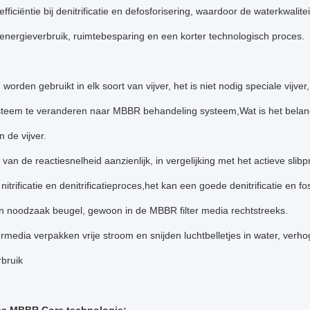
fficiëntie bij denitrificatie en defosforisering, waardoor de waterkwalite
energieverbruik, ruimtebesparing en een korter technologisch proces.
orden gebruikt in elk soort van vijver, het is niet nodig speciale vijver
steem te veranderen naar MBBR behandeling systeem,Wat is het belang
 de vijver.
 van de reactiesnelheid aanzienlijk, in vergelijking met het actieve slibp
g nitrificatie en denitrificatieproces,het kan een goede denitrificatie en fo
en noodzaak beugel, gewoon in de MBBR filter media rechtstreeks.
rmedia verpakken vrije stroom en snijden luchtbelletjes in water, verh
bruik