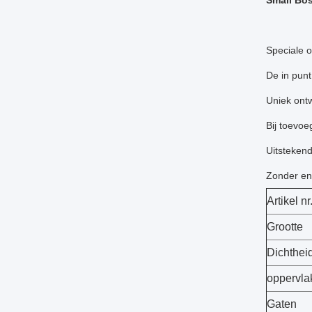
Small Bo
Speciale o
De in pun
Uniek ont
Bij toevoe
Uitstekend
Zonder eni
Artikel nr
Grootte
Dichthei
oppervla
Gaten