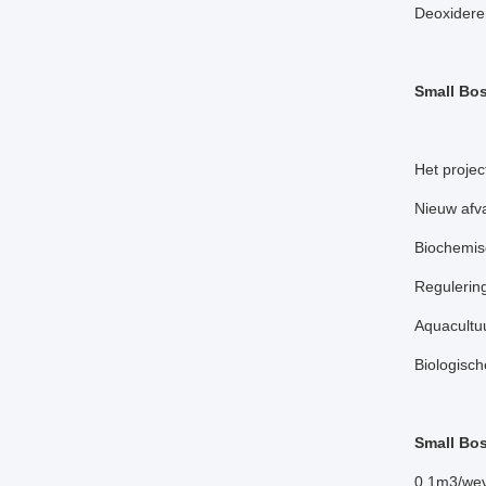
Deoxidere
Small Bos
Het projec
Nieuw afva
Biochemis
Regulering 
Aquacultuu
Biologisch
Small Bo
0.1m3/wev