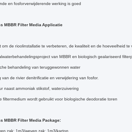
nde en fosforverwijderende werking is goed
s MBBR Filter Media Applicatie
t om de rioolinstallatie te verbeteren, de kwaliteit en de hoeveelheid te
lwaterbehandelingsproject van MBBR en biologisch gealariseerd filter
che behandeling van teruggewonnen water
van de rivier denitrificatie en verwijdering van fosfor.
r naast ammoniak stikstof, waterzuivering
e filtermedium wordt gebruikt voor biologische deodoratie toren
ss MBBR Filter Media Package:
en zak; 1m3/weven zak; 1m3/karton.