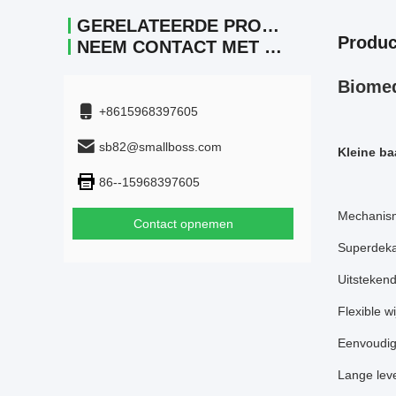
GERELATEERDE PRODUCTEN
Produc
NEEM CONTACT MET ONS OP.
Biomed
+8615968397605
sb82@smallboss.com
Kleine ba
86--15968397605
Mechanism
Contact opnemen
Superdeka
Uitsteken
Flexible w
Eenvoudig
Lange lev