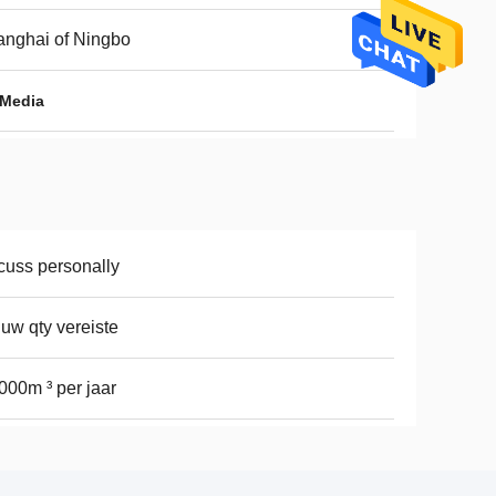
nghai of Ningbo
 Media
cuss personally
 uw qty vereiste
000m ³ per jaar