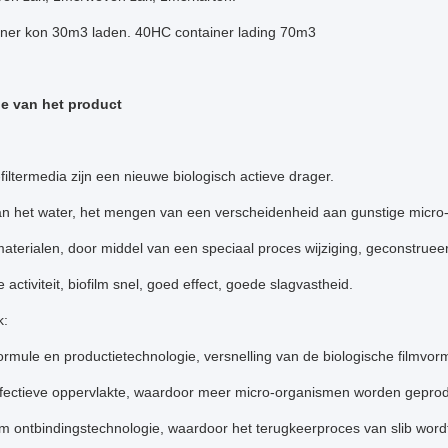
ainer kon 30m3 laden. 40HC container lading 70m3
ie van het product
ltermedia zijn een nieuwe biologisch actieve drager.
an het water, het mengen van een verscheidenheid aan gunstige micro
terialen, door middel van een speciaal proces wijziging, geconstruee
 activiteit, biofilm snel, goed effect, goede slagvastheid.
k:
ormule en productietechnologie, versnelling van de biologische filmvor
ffectieve oppervlakte, waardoor meer micro-organismen worden gepro
lm ontbindingstechnologie, waardoor het terugkeerproces van slib word