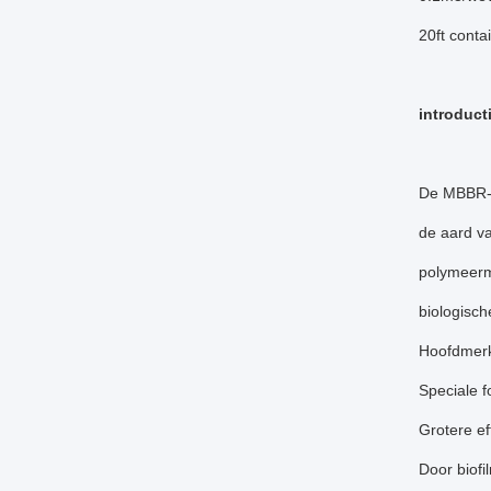
20ft cont
introduct
De MBBR-fi
de aard v
polymeerma
biologische
Hoofdmer
Speciale f
Grotere e
Door biofi