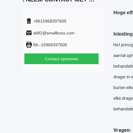
Hoge eff
+8615968397605
sb82@smallboss.com
Inleiding
86--15968397605
Het princi
aantal op
Contact opnemen
behandelin
drager in 
buiten elk
elke drage
behandeli
Vragen: