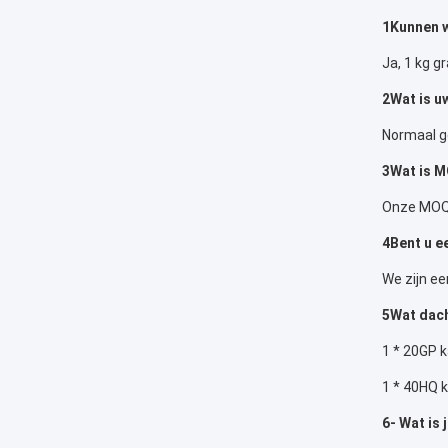
1Kunnen w
Ja, 1 kg g
2Wat is uw
Normaal g
3Wat is 
Onze MOQ 
4Bent u e
We zijn ee
5Wat dach
1 * 20GP 
1 * 40HQ 
6- Wat is 