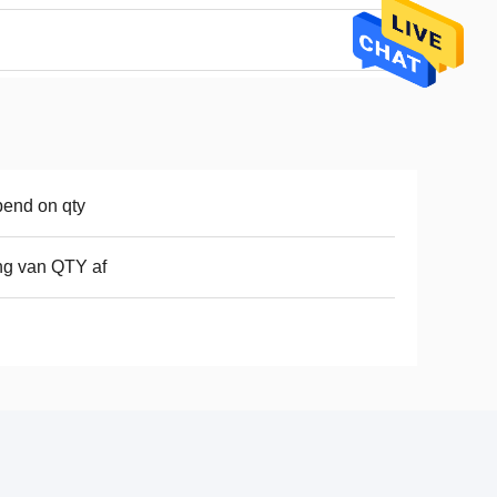
end on qty
g van QTY af