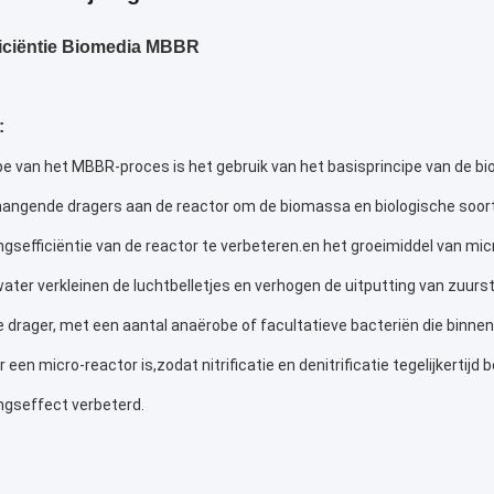
iciëntie Biomedia MBBR
:
pe van het MBBR-proces is het gebruik van het basisprincipe van de b
hangende dragers aan de reactor om de biomassa en biologische soorte
gsefficiëntie van de reactor te verbeteren.en het groeimiddel van mi
water verkleinen de luchtbelletjes en verhogen de uitputting van zuursto
e drager, met een aantal anaërobe of facultatieve bacteriën die binnen
r een micro-reactor is,zodat nitrificatie en denitrificatie tegelijkertijd
ngseffect verbeterd.