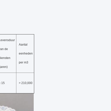
Levensduur
Aantal
van de
eenheden
diensten
per m3
(jaren)
≥ 15
> 210,000