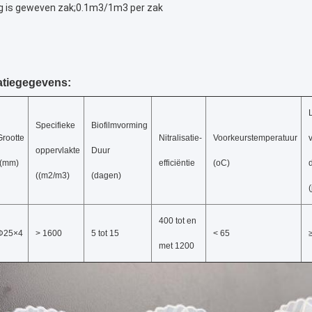
g is geweven zak;0.1m3/1m3 per zak
atiegegevens:
Specifieke
Biofilmvorming
Grootte
Nitralisatie-
Voorkeurstemperatuur
oppervlakte
Duur
((mm)
efficiëntie
(oC)
((m2/m3)
(dagen)
400 tot en
Φ25×4
> 1600
5 tot 15
< 65
met 1200