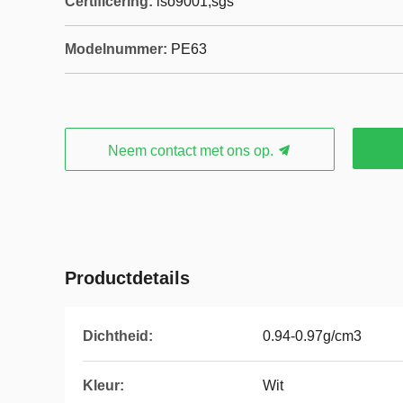
Certificering:
iso9001,sgs
Modelnummer:
PE63
Neem contact met ons op.
Productdetails
Dichtheid:
0.94-0.97g/cm3
Kleur:
Wit