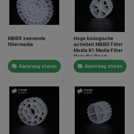
Fabrieksreis
Kwaliteitscontrole
MBBR zwevende
Hoge biologische
filtermedia
activiteit MBBR Filter
Media K1 Media Filter
Contacteer ons
Voor Koi Pond
Aquarium
Aanvraag sturen
Aanvraag sturen
bloggen
Verzoek om een Citaat
MBBR-filtermedia
De biomedia van MBBR