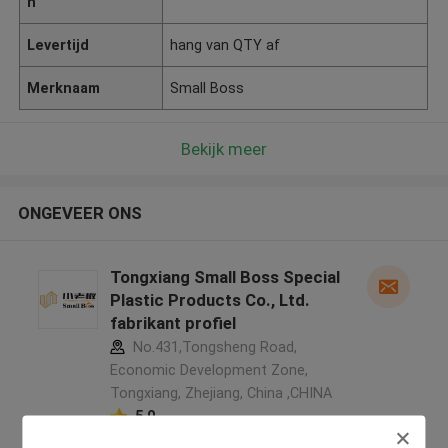
n
Levertijd
hang van QTY af
Merknaam
Small Boss
Bekijk meer
ONGEVEER ONS
Tongxiang Small Boss Special
Plastic Products Co., Ltd.
fabrikant profiel
No.431,Tongsheng Road,
Economic Development Zone,
Tongxiang, Zhejiang, China ,CHINA
5.0
Geverifieerde Leverancier