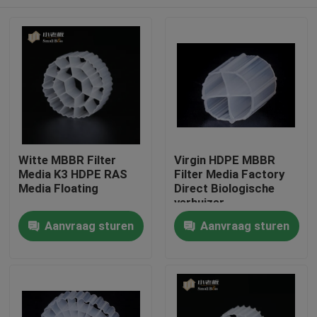
Witte MBBR Filter
Virgin HDPE MBBR
Media K3 HDPE RAS
Filter Media Factory
Media Floating
Direct Biologische
verhuizer
Huis
Aanvraag sturen
Aanvraag sturen
Producten
Ongeveer ons