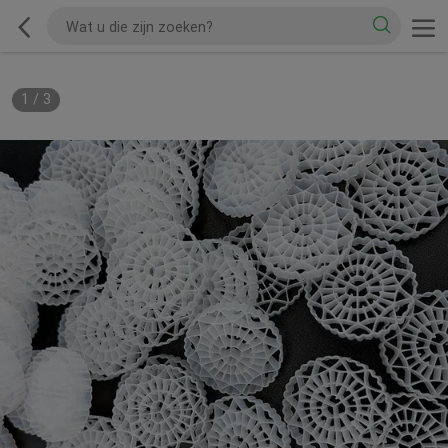
1
/
3