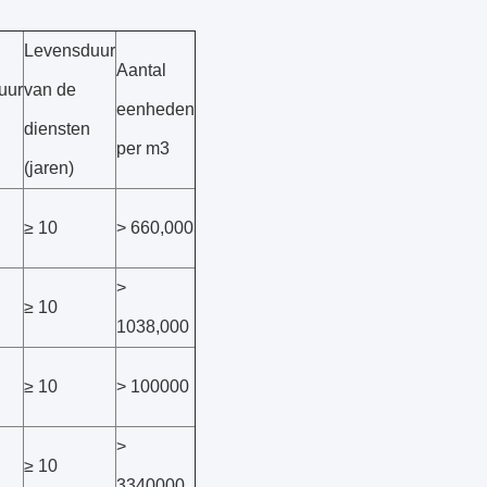
Levensduur
Aantal
uur
van de
eenheden
diensten
per m3
(jaren)
≥ 10
> 660,000
>
≥ 10
1038,000
≥ 10
> 100000
>
≥ 10
3340000