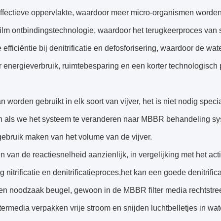
effectieve oppervlakte, waardoor meer micro-organismen worde
ilm ontbindingstechnologie, waardoor het terugkeerproces van 
efficiëntie bij denitrificatie en defosforisering, waardoor de wat
 energieverbruik, ruimtebesparing en een korter technologisch 
worden gebruikt in elk soort van vijver, het is niet nodig specia
n als we het systeem te veranderen naar MBBR behandeling sys
gebruik maken van het volume van de vijver.
n van de reactiesnelheid aanzienlijk, in vergelijking met het acti
ig nitrificatie en denitrificatieproces,het kan een goede denitrific
een noodzaak beugel, gewoon in de MBBR filter media rechtstre
ermedia verpakken vrije stroom en snijden luchtbelletjes in wat