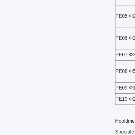
PE05
Φ2
PE06
Φ2
PE07
Φ3
PE08
Φ5
PE09
Φ1
PE10
Φ2
Hoofdmer
Speciale 