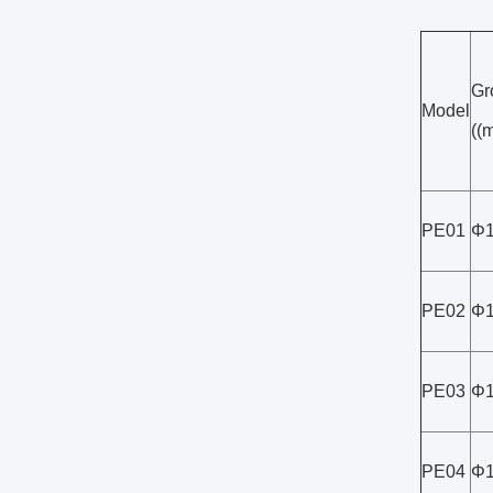
Gr
Model
((
PE01
Φ1
PE02
Φ1
PE03
Φ1
PE04
Φ1