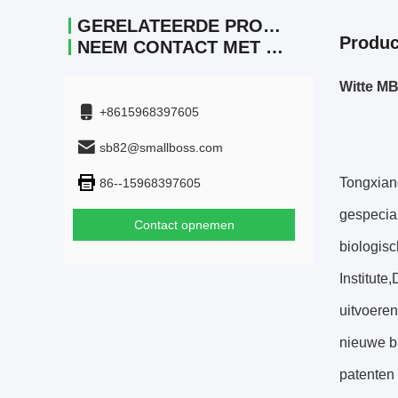
GERELATEERDE PRODUCTEN
Produc
NEEM CONTACT MET ONS OP.
Witte MB
+8615968397605
sb82@smallboss.com
Tongxiang
86--15968397605
gespecia
Contact opnemen
biologis
Institute
uitvoere
nieuwe bi
patenten