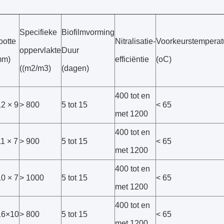
Specifieke
Biofilmvorming
ootte
Nitralisatie-
Voorkeurstemperat
oppervlakte
Duur
mm)
efficiëntie
(oC)
((m2/m3)
(dagen)
400 tot en
2 × 9
> 800
5 tot 15
< 65
met 1200
400 tot en
1 × 7
> 900
5 tot 15
< 65
met 1200
400 tot en
0 × 7
> 1000
5 tot 15
< 65
met 1200
400 tot en
6×10
> 800
5 tot 15
< 65
met 1200