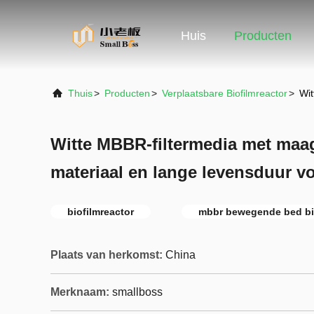
Huis
Producten
Thuis
>
Producten
>
Verplaatsbare Biofilmreactor
>
Wit
Witte MBBR-filtermedia met maa
materiaal en lange levensduur v
biofilmreactor
mbbr bewegende bed bio
Plaats van herkomst:
China
Merknaam:
smallboss