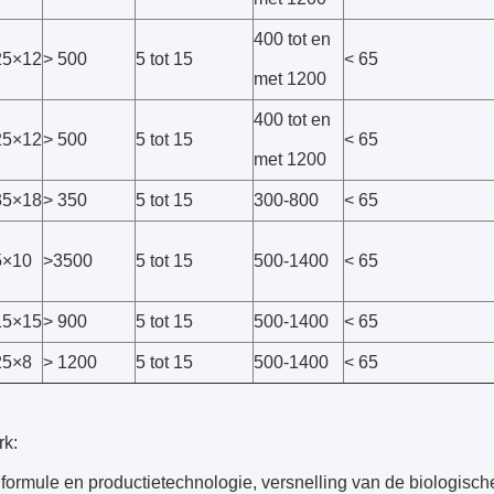
400 tot en
5×12
> 500
5 tot 15
< 65
met 1200
400 tot en
5×12
> 500
5 tot 15
< 65
met 1200
5×18
> 350
5 tot 15
300-800
< 65
×10
>3500
5 tot 15
500-1400
< 65
5×15
> 900
5 tot 15
500-1400
< 65
5×8
> 1200
5 tot 15
500-1400
< 65
k:
formule en productietechnologie, versnelling van de biologisch