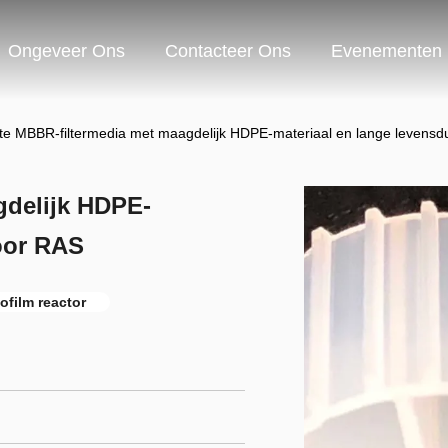
Ongeveer Ons
Contacteer Ons
Evenementen
te MBBR-filtermedia met maagdelijk HDPE-materiaal en lange levensd
gdelijk HDPE-
oor RAS
film reactor