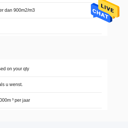
er dan 900m2/m3
ed on your qty
ls u wenst.
000m ³ per jaar