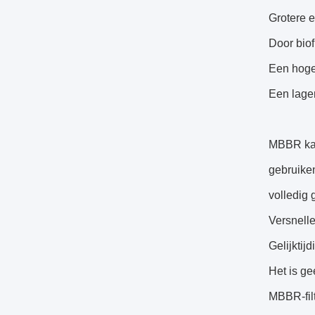
Grotere 
Door biof
Een hoge 
Een lager
MBBR kan 
gebruike
volledig 
Versnelle
Gelijktijd
Het is g
MBBR-filt