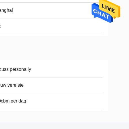
anghai
R
cuss personally
 uw vereiste
0cbm per dag