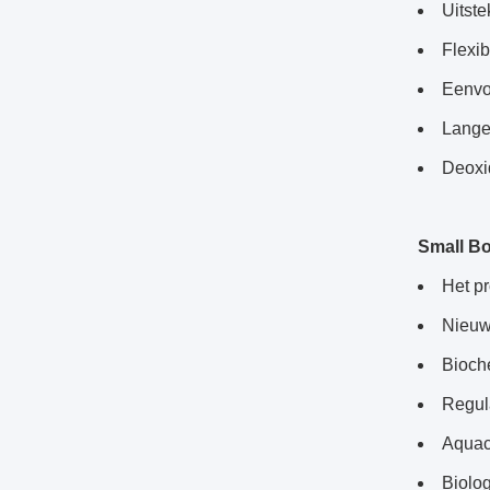
Uitst
Flexib
Eenvo
Lange
Deoxi
Small Bo
Het pr
Nieuw
Bioch
Regula
Aquacu
Biolog