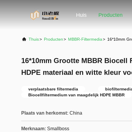
Huis
Producten
Thuis
>
Producten
>
MBBR-Filtermedia
>
16*10mm Groo
16*10mm Grootte MBBR Biocell Fi
HDPE materiaal en witte kleur v
verplaatsbare filtermedia
biofiltermedi
Biocellfiltermedium van maagdelijk HDPE MBBR
Plaats van herkomst:
China
Merknaam:
Smallboss