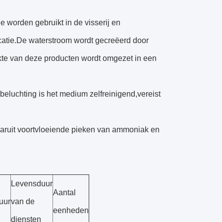
e worden gebruikt in de visserij en
ficatie.De waterstroom wordt gecreëerd door
akte van deze producten wordt omgezet in een
eluchting is het medium zelfreinigend,vereist
aaruit voortvloeiende pieken van ammoniak en
Levensduur
Aantal
uur
van de
eenheden
diensten