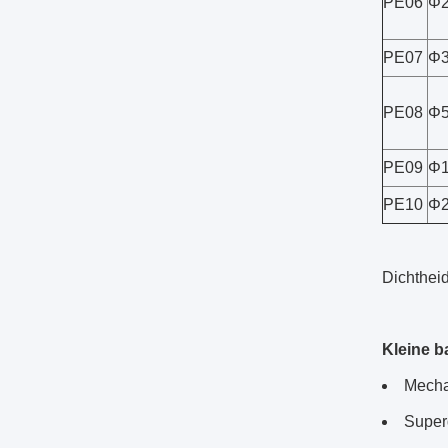
PE06
Φ2
PE07
Φ3
PE08
Φ5
PE09
Φ1
PE10
Φ2
Dichtheid
Kleine b
Mecha
Super