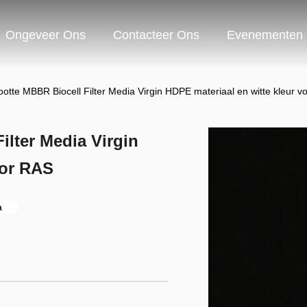
Ongeveer Ons
Contacteer Ons
Evenementen
tte MBBR Biocell Filter Media Virgin HDPE materiaal en witte kleur v
lter Media Virgin
oor RAS
a