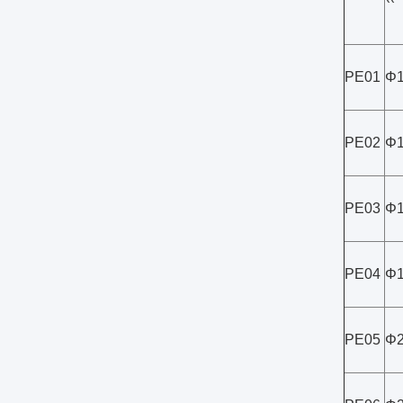
PE01
Φ1
PE02
Φ1
PE03
Φ1
PE04
Φ1
PE05
Φ2