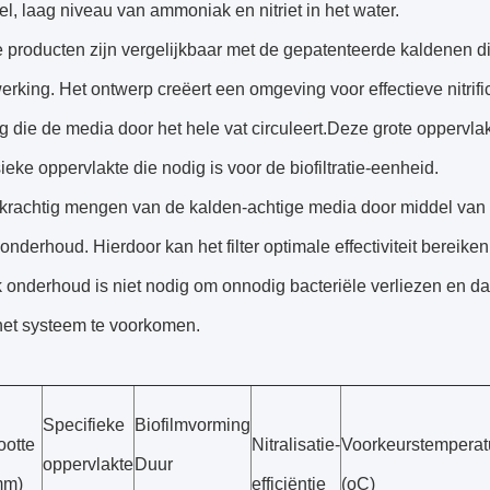
el, laag niveau van ammoniak en nitriet in het water.
 producten zijn vergelijkbaar met de gepatenteerde kaldenen di
erking. Het ontwerp creëert een omgeving voor effectieve nitri
g die de media door het hele vat circuleert.Deze grote oppervl
sieke oppervlakte die nodig is voor de biofiltratie-eenheid.
krachtig mengen van de kalden-achtige media door middel van b
onderhoud. Hierdoor kan het filter optimale effectiviteit bereiken
 onderhoud is niet nodig om onnodig bacteriële verliezen en d
n het systeem te voorkomen.
Specifieke
Biofilmvorming
ootte
Nitralisatie-
Voorkeurstemperat
oppervlakte
Duur
mm)
efficiëntie
(oC)