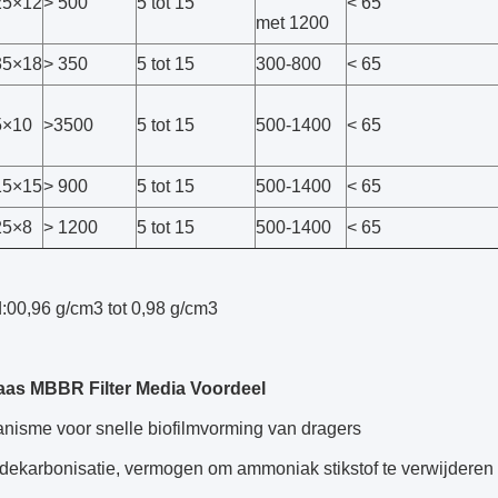
5×12
> 500
5 tot 15
< 65
met 1200
5×18
> 350
5 tot 15
300-800
< 65
×10
>3500
5 tot 15
500-1400
< 65
5×15
> 900
5 tot 15
500-1400
< 65
5×8
> 1200
5 tot 15
500-1400
< 65
:00,96 g/cm3 tot 0,98 g/cm3
aas MBBR Filter Media Voordeel
nisme voor snelle biofilmvorming van dragers
dekarbonisatie, vermogen om ammoniak stikstof te verwijderen