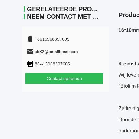
GERELATEERDE PRODUCTEN
Produc
NEEM CONTACT MET ONS OP.
16*10mm 
+8615968397605
sb82@smallboss.com
Kleine b
86--15968397605
Wij lever
Contact opnemen
"Biofilm
Zelfreini
Door de t
onderhoud