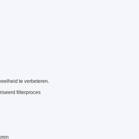
eveelheid te verbeteren.
seerd filterproces
oren